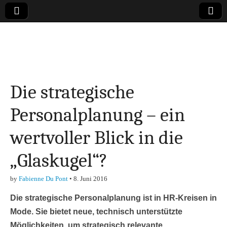
Online-Magazin zu
den Themen
Die strategische
Finanzen,
Personalplanung – ein
Marketing-, Vertrieb-
wertvoller Blick in die
& Investment-Tipps
„Glaskugel“?
by
Fabienne Du Pont
•
8. Juni 2016
Die strategische Personalplanung ist in HR-Kreisen in
Mode. Sie bietet neue, technisch unterstützte
Möglichkeiten, um strategisch relevante