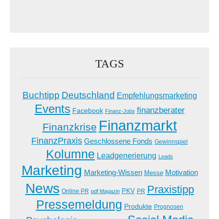
TAGS
Buchtipp
Deutschland
Empfehlungsmarketing
Events
finanzberater
Facebook
Finanz-Jobs
Finanzmarkt
Finanzkrise
FinanzPraxis
Geschlossene Fonds
Gewinnspiel
Kolumne
Leadgenerierung
Leads
Marketing
Marketing-Wissen
Motivation
Messe
News
Praxistipp
PKV
Online PR
PR
pdf Magazin
Pressemeldung
Produkte
Prognosen