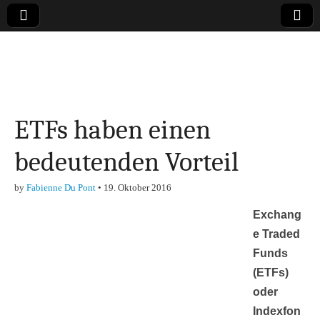
Online-Magazin zu
den Themen
ETFs haben einen
Finanzen,
bedeutenden Vorteil
Marketing-, Vertrieb-
by
Fabienne Du Pont
•
19. Oktober 2016
& Investment-Tipps
Exchang
e Traded
Funds
(ETFs)
oder
Indexfon