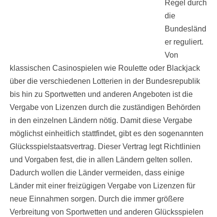
Regel durch
die
Bundesländ
er reguliert.
Von
klassischen Casinospielen wie Roulette oder Blackjack
über die verschiedenen Lotterien in der Bundesrepublik
bis hin zu Sportwetten und anderen Angeboten ist die
Vergabe von Lizenzen durch die zuständigen Behörden
in den einzelnen Ländern nötig. Damit diese Vergabe
möglichst einheitlich stattfindet, gibt es den sogenannten
Glücksspielstaatsvertrag. Dieser Vertrag legt Richtlinien
und Vorgaben fest, die in allen Ländern gelten sollen.
Dadurch wollen die Länder vermeiden, dass einige
Länder mit einer freizügigen Vergabe von Lizenzen für
neue Einnahmen sorgen. Durch die immer größere
Verbreitung von Sportwetten und anderen Glücksspielen