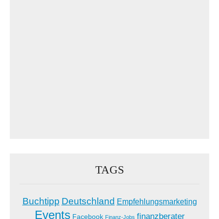
TAGS
Buchtipp
Deutschland
Empfehlungsmarketing
Events
finanzberater
Facebook
Finanz-Jobs