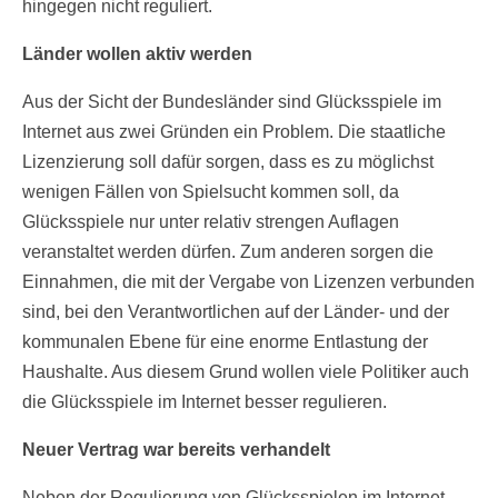
hingegen nicht reguliert.
Länder wollen aktiv werden
Aus der Sicht der Bundesländer sind Glücksspiele im
Internet aus zwei Gründen ein Problem. Die staatliche
Lizenzierung soll dafür sorgen, dass es zu möglichst
wenigen Fällen von Spielsucht kommen soll, da
Glücksspiele nur unter relativ strengen Auflagen
veranstaltet werden dürfen. Zum anderen sorgen die
Einnahmen, die mit der Vergabe von Lizenzen verbunden
sind, bei den Verantwortlichen auf der Länder- und der
kommunalen Ebene für eine enorme Entlastung der
Haushalte. Aus diesem Grund wollen viele Politiker auch
die Glücksspiele im Internet besser regulieren.
Neuer Vertrag war bereits verhandelt
Neben der Regulierung von Glücksspielen im Internet