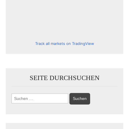
Track all markets on TradingView
SEITE DURCHSUCHEN
Suchen
nach: