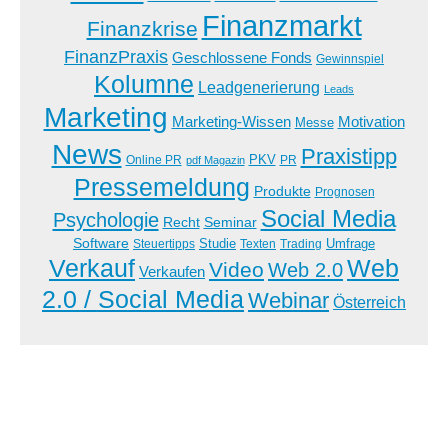
Finanzmarkt
Finanzkrise
FinanzPraxis
Geschlossene Fonds
Gewinnspiel
Kolumne
Leadgenerierung
Leads
Marketing
Marketing-Wissen
Motivation
Messe
News
Praxistipp
PKV
Online PR
PR
pdf Magazin
Pressemeldung
Produkte
Prognosen
Social Media
Psychologie
Recht
Seminar
Software
Studie
Steuertipps
Trading
Umfrage
Texten
Verkauf
Web
Video
Web 2.0
Verkaufen
2.0 / Social Media
Webinar
Österreich