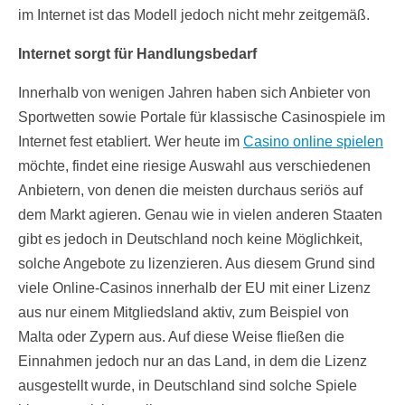
im Internet ist das Modell jedoch nicht mehr zeitgemäß.
Internet sorgt für Handlungsbedarf
Innerhalb von wenigen Jahren haben sich Anbieter von
Sportwetten sowie Portale für klassische Casinospiele im
Internet fest etabliert. Wer heute im
Casino online spielen
möchte, findet eine riesige Auswahl aus verschiedenen
Anbietern, von denen die meisten durchaus seriös auf
dem Markt agieren. Genau wie in vielen anderen Staaten
gibt es jedoch in Deutschland noch keine Möglichkeit,
solche Angebote zu lizenzieren. Aus diesem Grund sind
viele Online-Casinos innerhalb der EU mit einer Lizenz
aus nur einem Mitgliedsland aktiv, zum Beispiel von
Malta oder Zypern aus. Auf diese Weise fließen die
Einnahmen jedoch nur an das Land, in dem die Lizenz
ausgestellt wurde, in Deutschland sind solche Spiele