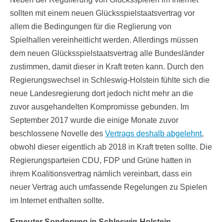
sollten mit einem neuen Glücksspielstaatsvertrag vor
allem die Bedingungen für die Reglierung von
Spielhallen vereinheitlicht werden. Allerdings müssen
dem neuen Glücksspielstaatsvertrag alle Bundesländer
zustimmen, damit dieser in Kraft treten kann. Durch den
Regierungswechsel in Schleswig-Holstein fühlte sich die
neue Landesregierung dort jedoch nicht mehr an die
zuvor ausgehandelten Kompromisse gebunden. Im
September 2017 wurde die einige Monate zuvor
beschlossene Novelle des
Vertrags deshalb abgelehnt
,
obwohl dieser eigentlich ab 2018 in Kraft treten sollte. Die
Regierungsparteien CDU, FDP und Grüne hatten in
ihrem Koalitionsvertrag nämlich vereinbart, dass ein
neuer Vertrag auch umfassende Regelungen zu Spielen
im Internet enthalten sollte.
Erneuter Sonderweg in Schleswig-Holstein