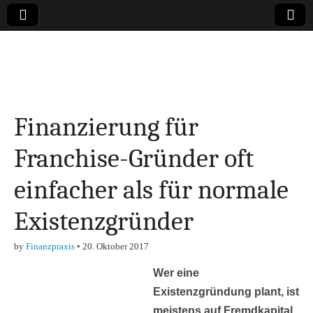
Online-Magazin zu
den Themen
Finanzierung für
Finanzen,
Franchise-Gründer oft
Marketing-, Vertrieb-
einfacher als für normale
& Investment-Tipps
Existenzgründer
by
Finanzpraxis
•
20. Oktober 2017
Wer eine
Existenzgründung plant, ist
meistens auf Fremdkapital