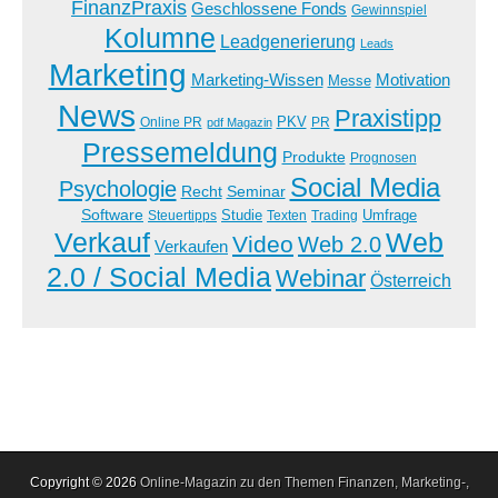
FinanzPraxis
Geschlossene Fonds
Gewinnspiel
Kolumne
Leadgenerierung
Leads
Marketing
Marketing-Wissen
Motivation
Messe
News
Praxistipp
PKV
Online PR
PR
pdf Magazin
Pressemeldung
Produkte
Prognosen
Social Media
Psychologie
Recht
Seminar
Software
Studie
Steuertipps
Trading
Umfrage
Texten
Verkauf
Web
Video
Web 2.0
Verkaufen
2.0 / Social Media
Webinar
Österreich
Copyright © 2026
Online-Magazin zu den Themen Finanzen, Marketing-,