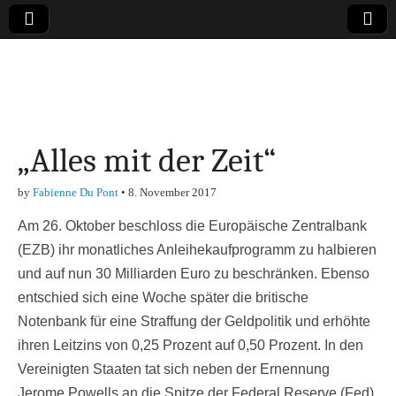
Online-Magazin zu
den Themen
„Alles mit der Zeit“
Finanzen,
by
Fabienne Du Pont
•
8. November 2017
Marketing-, Vertrieb-
Am 26. Oktober beschloss die Europäische Zentralbank
& Investment-Tipps
(EZB) ihr monatliches Anleihekaufprogramm zu halbieren
und auf nun 30 Milliarden Euro zu beschränken. Ebenso
entschied sich eine Woche später die britische
Notenbank für eine Straffung der Geldpolitik und erhöhte
ihren Leitzins von 0,25 Prozent auf 0,50 Prozent. In den
Vereinigten Staaten tat sich neben der Ernennung
Jerome Powells an die Spitze der Federal Reserve (Fed)