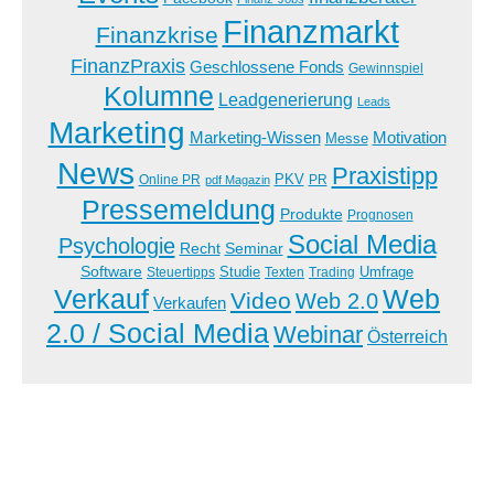
Finanzmarkt
Finanzkrise
FinanzPraxis
Geschlossene Fonds
Gewinnspiel
Kolumne
Leadgenerierung
Leads
Marketing
Marketing-Wissen
Motivation
Messe
News
Praxistipp
PKV
Online PR
PR
pdf Magazin
Pressemeldung
Produkte
Prognosen
Social Media
Psychologie
Recht
Seminar
Software
Studie
Steuertipps
Trading
Umfrage
Texten
Verkauf
Web
Video
Web 2.0
Verkaufen
2.0 / Social Media
Webinar
Österreich