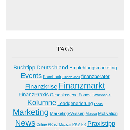
TAGS
Buchtipp
Deutschland
Empfehlungsmarketing
Events
finanzberater
Facebook
Finanz-Jobs
Finanzmarkt
Finanzkrise
FinanzPraxis
Geschlossene Fonds
Gewinnspiel
Kolumne
Leadgenerierung
Leads
Marketing
Marketing-Wissen
Motivation
Messe
News
Praxistipp
PKV
Online PR
PR
pdf Magazin