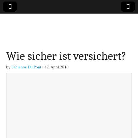
Online-Magazin zu
den Themen
Wie sicher ist versichert?
Finanzen,
by
Fabienne Du Pont
•
17. April 2018
Marketing-, Vertrieb-
& Investment-Tipps