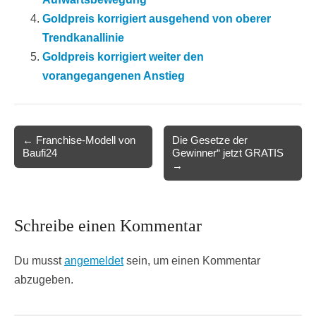
Goldpreis korrigiert ausgehend von oberer
Trendkanallinie
Goldpreis korrigiert weiter den
vorangegangenen Anstieg
Post
← Franchise-Modell von
Die Gesetze der
Baufi24
Gewinner“ jetzt GRATIS
navigation
→
Schreibe einen Kommentar
Du musst
angemeldet
sein, um einen Kommentar
abzugeben.