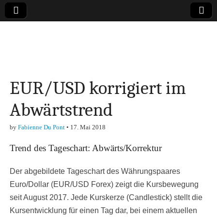
Online-Magazin zu
den Themen
EUR/USD korrigiert im
Finanzen,
Abwärtstrend
Marketing-, Vertrieb-
by
Fabienne Du Pont
•
17. Mai 2018
& Investment-Tipps
Trend des Tageschart: Abwärts/Korrektur
Der abgebildete Tageschart des Währungspaares
Euro/Dollar (EUR/USD Forex) zeigt die Kursbewegung
seit August 2017. Jede Kurskerze (Candlestick) stellt die
Kursentwicklung für einen Tag dar, bei einem aktuellen