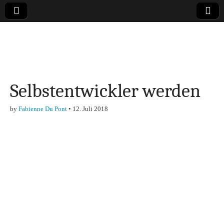
Online-Magazin zu
den Themen
Selbstentwickler werden
Finanzen,
by
Fabienne Du Pont
•
12. Juli 2018
Marketing-, Vertrieb-
& Investment-Tipps