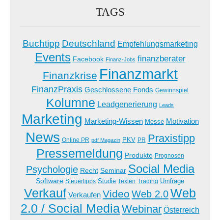
TAGS
Buchtipp
Deutschland
Empfehlungsmarketing
Events
finanzberater
Facebook
Finanz-Jobs
Finanzmarkt
Finanzkrise
FinanzPraxis
Geschlossene Fonds
Gewinnspiel
Kolumne
Leadgenerierung
Leads
Marketing
Marketing-Wissen
Motivation
Messe
News
Praxistipp
PKV
Online PR
PR
pdf Magazin
Pressemeldung
Produkte
Prognosen
Social Media
Psychologie
Recht
Seminar
Software
Studie
Steuertipps
Trading
Umfrage
Texten
Verkauf
Web
Video
Web 2.0
Verkaufen
2.0 / Social Media
Webinar
Österreich