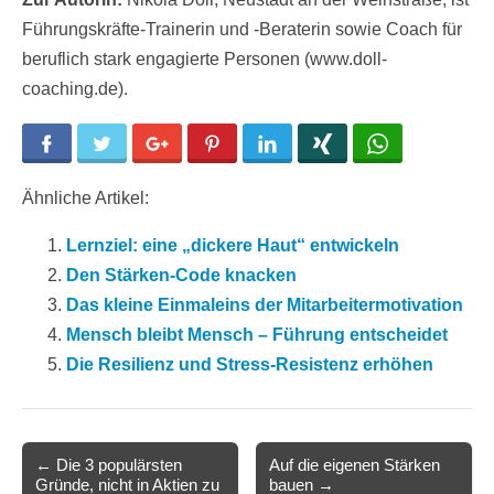
Führungskräfte-Trainerin und -Beraterin sowie Coach für
beruflich stark engagierte Personen (www.doll-
coaching.de).
Facebook
Twitter
Google+
Pinterest
LinkedIn
Xing
WhatsApp
Ähnliche Artikel:
Lernziel: eine „dickere Haut“ entwickeln
Den Stärken-Code knacken
Das kleine Einmaleins der Mitarbeitermotivation
Mensch bleibt Mensch – Führung entscheidet
Die Resilienz und Stress-Resistenz erhöhen
Post
← Die 3 populärsten
Auf die eigenen Stärken
Gründe, nicht in Aktien zu
bauen →
navigation