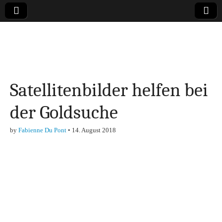
Online-Magazin zu
den Themen
Satellitenbilder helfen bei
Finanzen,
der Goldsuche
Marketing-, Vertrieb-
by
Fabienne Du Pont
•
14. August 2018
& Investment-Tipps