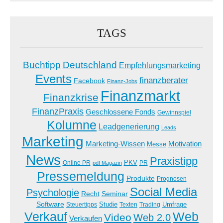
TAGS
Buchtipp
Deutschland
Empfehlungsmarketing
Events
finanzberater
Facebook
Finanz-Jobs
Finanzmarkt
Finanzkrise
FinanzPraxis
Geschlossene Fonds
Gewinnspiel
Kolumne
Leadgenerierung
Leads
Marketing
Marketing-Wissen
Motivation
Messe
News
Praxistipp
PKV
Online PR
PR
pdf Magazin
Pressemeldung
Produkte
Prognosen
Social Media
Psychologie
Recht
Seminar
Software
Studie
Steuertipps
Trading
Umfrage
Texten
Verkauf
Web
Video
Web 2.0
Verkaufen