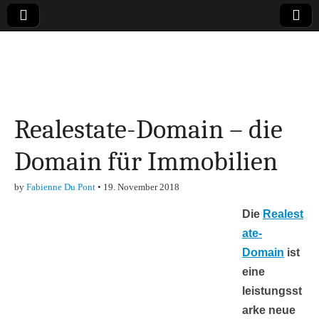
Online-Magazin zu
den Themen
Realestate-Domain – die
Finanzen,
Domain für Immobilien
Marketing-, Vertrieb-
by
Fabienne Du Pont
•
19. November 2018
& Investment-Tipps
Die
Realest
ate-
Domain
ist
eine
leistungsst
arke neue