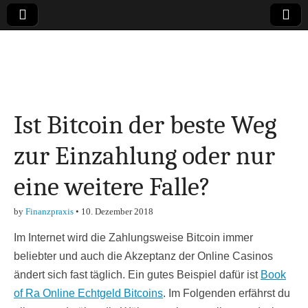
Online-Magazin zu
den Themen
Ist Bitcoin der beste Weg
Finanzen,
zur Einzahlung oder nur
Marketing-, Vertrieb-
eine weitere Falle?
& Investment-Tipps
by
Finanzpraxis
•
10. Dezember 2018
Im Internet wird die Zahlungsweise Bitcoin immer
beliebter und auch die Akzeptanz der Online Casinos
ändert sich fast täglich. Ein gutes Beispiel dafür ist
Book
of Ra Online Echtgeld Bitcoins
. Im Folgenden erfährst du