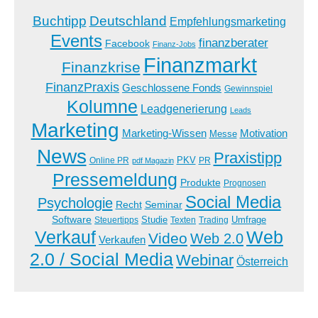
Buchtipp
Deutschland
Empfehlungsmarketing
Events
finanzberater
Facebook
Finanz-Jobs
Finanzmarkt
Finanzkrise
FinanzPraxis
Geschlossene Fonds
Gewinnspiel
Kolumne
Leadgenerierung
Leads
Marketing
Marketing-Wissen
Motivation
Messe
News
Praxistipp
PKV
Online PR
PR
pdf Magazin
Pressemeldung
Produkte
Prognosen
Social Media
Psychologie
Recht
Seminar
Software
Studie
Steuertipps
Trading
Umfrage
Texten
Verkauf
Web
Video
Web 2.0
Verkaufen
2.0 / Social Media
Webinar
Österreich