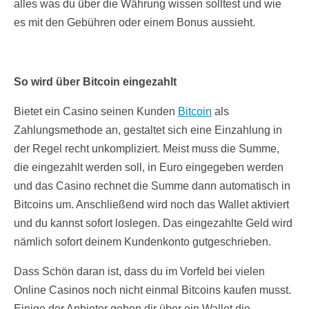
alles was du über die Währung wissen solltest und wie
es mit den Gebühren oder einem Bonus aussieht.
So wird über Bitcoin eingezahlt
Bietet ein Casino seinen Kunden
Bitcoin
als
Zahlungsmethode an, gestaltet sich eine Einzahlung in
der Regel recht unkompliziert. Meist muss die Summe,
die eingezahlt werden soll, in Euro eingegeben werden
und das Casino rechnet die Summe dann automatisch in
Bitcoins um. Anschließend wird noch das Wallet aktiviert
und du kannst sofort loslegen. Das eingezahlte Geld wird
nämlich sofort deinem Kundenkonto gutgeschrieben.
Dass Schön daran ist, dass du im Vorfeld bei vielen
Online Casinos noch nicht einmal Bitcoins kaufen musst.
Einige der Anbieter geben dir über ein Wallet die