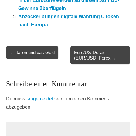
in der Eurozone werden ab diesem Jahr US-
Gewinne überflügeln
Abzocker bringen digitale Währung UToken
nach Europa
Post
← Italien und das Gold
Euro/US-Dollar
(EUR/USD) Forex →
navigation
Schreibe einen Kommentar
Du musst
angemeldet
sein, um einen Kommentar
abzugeben.