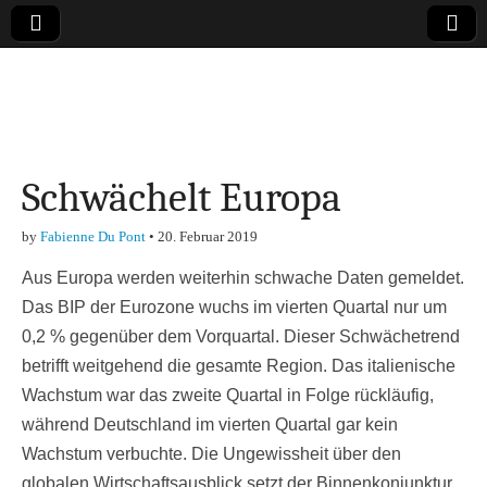
Online-Magazin zu
den Themen
Schwächelt Europa
Finanzen,
by
Fabienne Du Pont
•
20. Februar 2019
Marketing-, Vertrieb-
Aus Europa werden weiterhin schwache Daten gemeldet.
& Investment-Tipps
Das BIP der Eurozone wuchs im vierten Quartal nur um
0,2 % gegenüber dem Vorquartal. Dieser Schwächetrend
betrifft weitgehend die gesamte Region. Das italienische
Wachstum war das zweite Quartal in Folge rückläufig,
während Deutschland im vierten Quartal gar kein
Wachstum verbuchte. Die Ungewissheit über den
globalen Wirtschaftsausblick setzt der Binnenkonjunktur