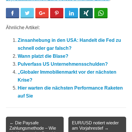
Facebook
Twitter
Google+
Pinterest
LinkedIn
Xing
WhatsApp
Ähnliche Artikel:
Zinsanhebung in den USA: Handelt die Fed zu
schnell oder gar falsch?
Wann platzt die Blase?
Pulverfass US Unternehmensschulden?
„Globaler Immobilienmarkt vor der nächsten
Krise?
Hier warten die nächsten Performance Raketen
auf Sie
Post
← Die Paysafe
EUR/USD notiert wieder
Zahlungsmethode – Wie
am Vorjahrestief →
navigation