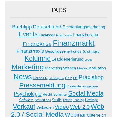
TAGS
Buchtipp
Deutschland
Empfehlungsmarketing
Events
finanzberater
Facebook
Finanz-Jobs
Finanzmarkt
Finanzkrise
FinanzPraxis
Geschlossene Fonds
Gewinnspiel
Kolumne
Leadgenerierung
Leads
Marketing
Marketing-Wissen
Motivation
Messe
News
Praxistipp
PKV
Online PR
PR
pdf Magazin
Pressemeldung
Produkte
Prognosen
Social Media
Psychologie
Recht
Seminar
Software
Studie
Steuertipps
Trading
Umfrage
Texten
Verkauf
Web
Video
Web 2.0
Verkaufen
2.0 / Social Media
Webinar
Österreich