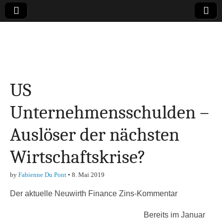
Online-Magazin zu
den Themen
US
Finanzen,
Unternehmensschulden –
Marketing-, Vertrieb-
Auslöser der nächsten
& Investment-Tipps
Wirtschaftskrise?
by
Fabienne Du Pont
•
8. Mai 2019
Der aktuelle Neuwirth Finance Zins-Kommentar
Bereits im Januar