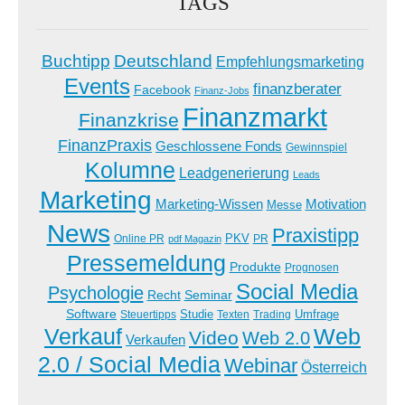
TAGS
Buchtipp
Deutschland
Empfehlungsmarketing
Events
finanzberater
Facebook
Finanz-Jobs
Finanzmarkt
Finanzkrise
FinanzPraxis
Geschlossene Fonds
Gewinnspiel
Kolumne
Leadgenerierung
Leads
Marketing
Marketing-Wissen
Motivation
Messe
News
Praxistipp
PKV
Online PR
PR
pdf Magazin
Pressemeldung
Produkte
Prognosen
Social Media
Psychologie
Recht
Seminar
Software
Studie
Steuertipps
Trading
Umfrage
Texten
Verkauf
Web
Video
Web 2.0
Verkaufen
2.0 / Social Media
Webinar
Österreich