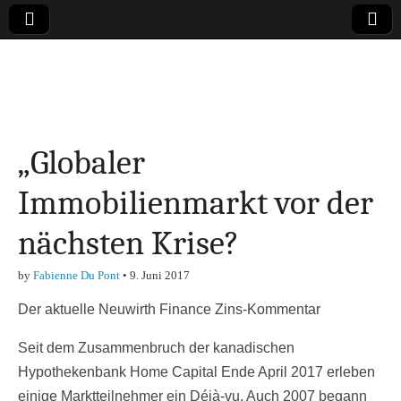
Online-Magazin zu
den Themen
„Globaler
Finanzen,
Immobilienmarkt vor der
Marketing-, Vertrieb-
nächsten Krise?
& Investment-Tipps
by
Fabienne Du Pont
•
9. Juni 2017
Der aktuelle Neuwirth Finance Zins-Kommentar
Seit dem Zusammenbruch der kanadischen
Hypothekenbank Home Capital Ende April 2017 erleben
einige Marktteilnehmer ein Déjà-vu. Auch 2007 begann