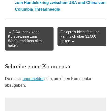
zum Handelskrieg zwischen USA und China von
Columbia Threadneedle
Post
← DAX-Index kann
Goldpreis bleibt fest und
Kursgewinne zum
kann sich über $1.500
navigation
Wochenschluss nicht
halten →
halten
Schreibe einen Kommentar
Du musst
angemeldet
sein, um einen Kommentar
abzugeben.