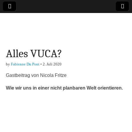
Online-Magazin zu
den Themen
Alles VUCA?
Finanzen,
by
Fabienne Du Pont
•
2. Juli 2020
Marketing-, Vertrieb-
Gastbeitrag von Nicola Fritze
& Investment-Tipps
Wie wir uns in einer nicht planbaren Welt orientieren.