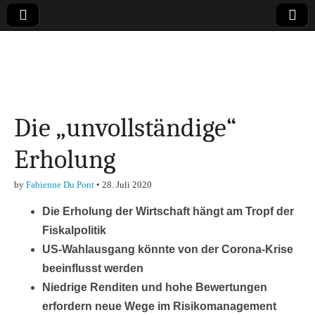
Online-Magazin zu
den Themen
Die „unvollständige“
Finanzen,
Erholung
Marketing-, Vertrieb-
by
Fabienne Du Pont
•
28. Juli 2020
& Investment-Tipps
Die Erholung der Wirtschaft hängt am Tropf der
Fiskalpolitik
US-Wahlausgang könnte von der Corona-Krise
beeinflusst werden
Niedrige Renditen und hohe Bewertungen
erfordern neue Wege im Risikomanagement