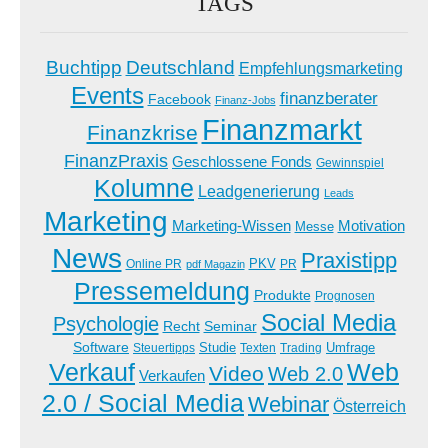
TAGS
Buchtipp
Deutschland
Empfehlungsmarketing
Events
finanzberater
Facebook
Finanz-Jobs
Finanzmarkt
Finanzkrise
FinanzPraxis
Geschlossene Fonds
Gewinnspiel
Kolumne
Leadgenerierung
Leads
Marketing
Marketing-Wissen
Motivation
Messe
News
Praxistipp
PKV
Online PR
PR
pdf Magazin
Pressemeldung
Produkte
Prognosen
Social Media
Psychologie
Recht
Seminar
Software
Studie
Steuertipps
Trading
Umfrage
Texten
Verkauf
Web
Video
Web 2.0
Verkaufen
2.0 / Social Media
Webinar
Österreich