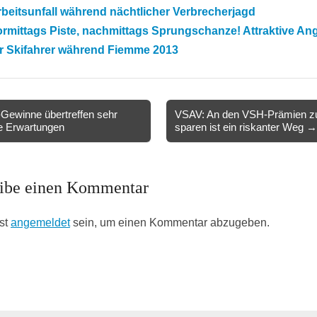
beitsunfall während nächtlicher Verbrecherjagd
rmittags Piste, nachmittags Sprungschanze! Attraktive An
ür Skifahrer während Fiemme 2013
ewinne übertreffen sehr
VSAV: An den VSH-Prämien z
e Erwartungen
sparen ist ein riskanter Weg 
ion
ibe einen Kommentar
st
angemeldet
sein, um einen Kommentar abzugeben.