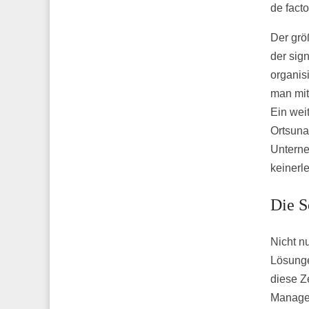
de fact
Der größ
der sig
organis
man mit
Ein wei
Ortsuna
Unterne
keinerl
Die S
Nicht n
Lösunge
diese Z
Managem