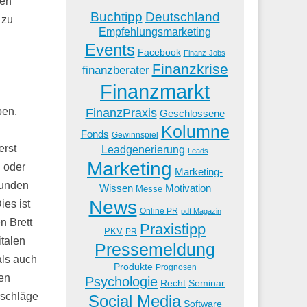
nen
Buchtipp
Deutschland
 zu
Empfehlungsmarketing
Events
Facebook
Finanz-Jobs
Finanzkrise
finanzberater
Finanzmarkt
FinanzPraxis
ben,
Geschlossene
Kolumne
Fonds
Gewinnspiel
erst
Leadgenerierung
Leads
Marketing
 oder
Marketing-
Kunden
Wissen
Motivation
Messe
News
es ist
Online PR
pdf Magazin
n Brett
Praxistipp
PKV
PR
italen
Pressemeldung
als auch
Produkte
Prognosen
en
Psychologie
Recht
Seminar
rschläge
Social Media
Software