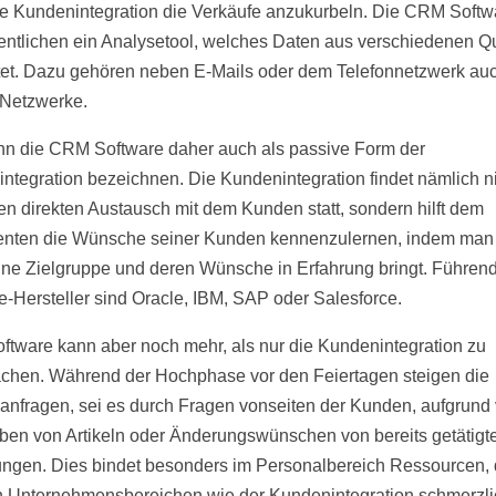
nte Kundenintegration die Verkäufe anzukurbeln. Die CRM Softwa
ntlichen ein Analysetool, welches Daten aus verschiedenen Q
et. Dazu gehören neben E-Mails oder dem Telefonnetzwerk au
 Netzwerke.
n die CRM Software daher auch als passive Form der
ntegration bezeichnen. Die Kundenintegration findet nämlich n
en direkten Austausch mit dem Kunden statt, sondern hilft dem
nten die Wünsche seiner Kunden kennenzulernen, indem man
ine Zielgruppe und deren Wünsche in Erfahrung bringt. Führe
e-Hersteller sind Oracle, IBM, SAP oder Salesforce.
tware kann aber noch mehr, als nur die Kundenintegration zu
achen. Während der Hochphase vor den Feiertagen steigen die
nfragen, sei es durch Fragen vonseiten der Kunden, aufgrund
en von Artikeln oder Änderungswünschen von bereits getätigt
ungen. Dies bindet besonders im Personalbereich Ressourcen, d
 Unternehmensbereichen wie der Kundenintegration schmerzli