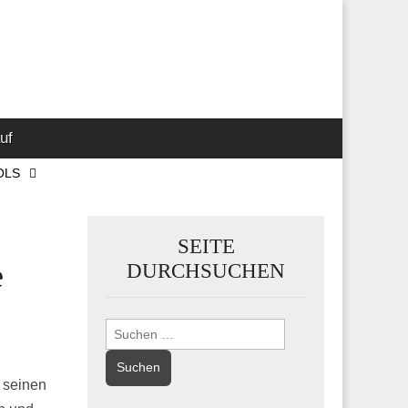
 Marketing-,
uf
OLS
SEITE
e
DURCHSUCHEN
Suchen
nach:
n seinen