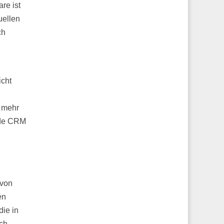
re ist
uellen
ch
icht
 mehr
nde CRM
 von
en
ie in
ch