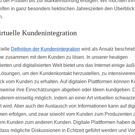
 der Phasen bis zur Markteinführung erfolgen. Wir möchten Ih
elfen in ganz besonders hektischen Jahreszeiten den Überblick
n.
irtuelle Kundenintegration
zielle
Definition der Kundenintegration
wird als Ansatz beschrie
e zusammen mit dem Kunden zu lösen. In unserer heutigen
ierten und digitalisierten Welt bietet uns das Internet einige äuß
Lösungen, um den Kundenkontakt herzustellen, zu intensivieren
k vom Kunden zu erhalten. Auf digitalen Plattformen können 
lsweise ihre Einschätzungen abgeben oder Ideen kundgeben. Di
nderem einseitig möglich, indem an einer Art virtuellen schwarze
t wird. Aber auch der Austausch von Informationen kann auf dig
rmen erfolgen, und zwar sowohl vom Kunden zum Produzenten 
em Kunden zum anderen Kunden. Digitale Plattformen haben d
, dass mögliche Diskussionen in Echtzeit geführt werden und Vo