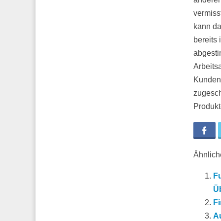
vermiss
kann da
bereits
abgesti
Arbeits
Kundenz
zugesch
Produkt
Fa
Ähnliche
F
Ü
Fi
Au