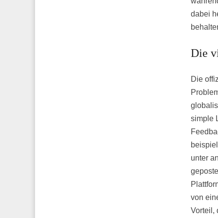
während
dabei h
behalte
Die v
Die offi
Problem
globalis
simple 
Feedbac
beispie
unter a
geposte
Plattfo
von ein
Vorteil