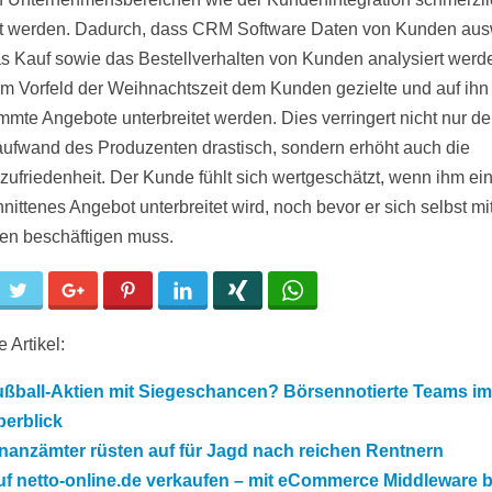
t werden. Dadurch, dass CRM Software Daten von Kunden ausw
s Kauf sowie das Bestellverhalten von Kunden analysiert werd
 im Vorfeld der Weihnachtszeit dem Kunden gezielte und auf ihn
mmte Angebote unterbreitet werden. Dies verringert nicht nur d
aufwand des Produzenten drastisch, sondern erhöht auch die
ufriedenheit. Der Kunde fühlt sich wertgeschätzt, wenn ihm ein
nittenes Angebot unterbreitet wird, noch bevor er sich selbst mi
en beschäftigen muss.
cebook
Twitter
Google+
Pinterest
LinkedIn
Xing
WhatsApp
 Artikel:
ußball-Aktien mit Siegeschancen? Börsennotierte Teams im
berblick
nanzämter rüsten auf für Jagd nach reichen Rentnern
f netto-online.de verkaufen – mit eCommerce Middleware b