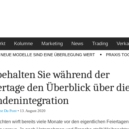
u den Themen Finanzen,
tment-Tipps
rkt
Kolumne
Marketing
News
Trading
Verka
NEUE MODELLE SIND EINE ÜBERLEGUNG WERT
PRAXIS TO
behalten Sie während der
ertage den Überblick über di
denintegration
ne Du Pont
•
13. August 2020
hten wirft bereits viele Monate vor den eigentlichen Feiertage