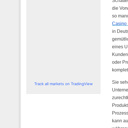
Schatte
die Vor
so manc
Casino 
in Deut
gemütli
eines U
Kundenb
oder Pr
komplet
Sie seh
Track all markets on TradingView
Untern
zurecht
Produkt
Prozess
kann au