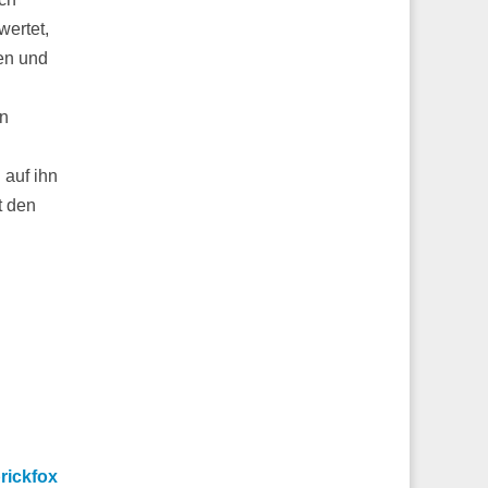
ertet,
en und
en
 auf ihn
t den
rickfox