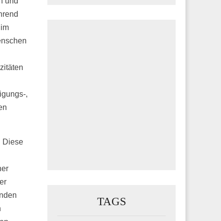
n und
hrend
 im
Menschen
zitäten
igungs-,
en
. Diese
ner
er
unden
TAGS
n