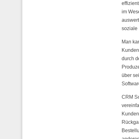
effizie
im Wese
auswert
soziale
Man kan
Kundeni
durch d
Produze
über se
Softwar
CRM Sof
vereinf
Kundena
Rückgab
Bestell
anderen