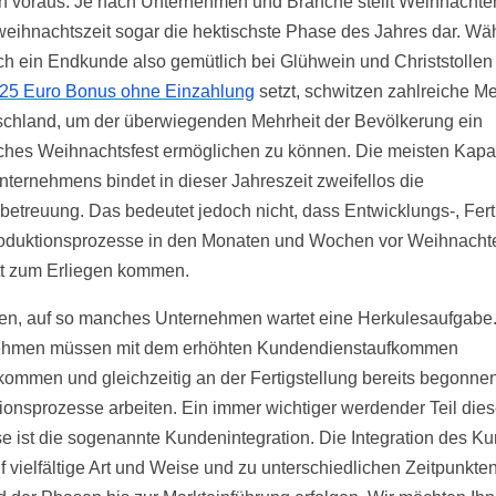
n voraus. Je nach Unternehmen und Branche stellt Weihnachte
weihnachtszeit sogar die hektischste Phase des Jahres dar. Wä
h ein Endkunde also gemütlich bei Glühwein und Christstollen
25 Euro Bonus ohne Einzahlung
setzt, schwitzen zahlreiche 
schland, um der überwiegenden Mehrheit der Bevölkerung ein
ches Weihnachtsfest ermöglichen zu können. Die meisten Kapa
nternehmens bindet in dieser Jahreszeit zweifellos die
etreuung. Das bedeutet jedoch nicht, dass Entwicklungs-, Fert
oduktionsprozesse in den Monaten und Wochen vor Weihnacht
t zum Erliegen kommen.
en, auf so manches Unternehmen wartet eine Herkulesaufgabe
ehmen müssen mit dem erhöhten Kundendienstaufkommen
kommen und gleichzeitig an der Fertigstellung bereits begonne
ionsprozesse arbeiten. Ein immer wichtiger werdender Teil dies
e ist die sogenannte Kundenintegration. Die Integration des K
f vielfältige Art und Weise und zu unterschiedlichen Zeitpunkte