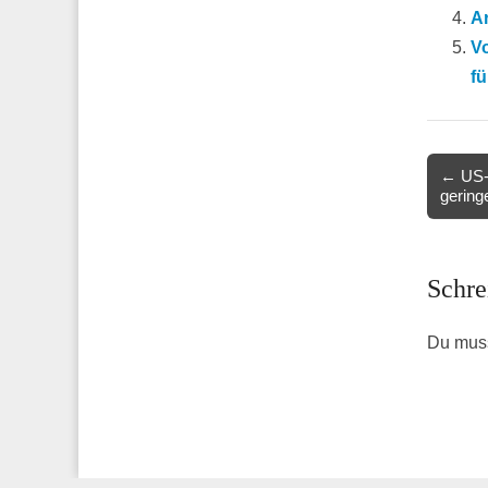
Ar
Vo
f
Post
← US-G
gering
navigat
Schre
Du mus