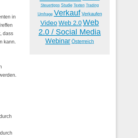
Studie
Steuertipps
Trading
Texten
Verkauf
Verkaufen
Umfrage
enten in
Web
Video
Web 2.0
reffen
2.0 / Social Media
, dass
Webinar
Österreich
n kann.
n
 werden.
 durch
 durch