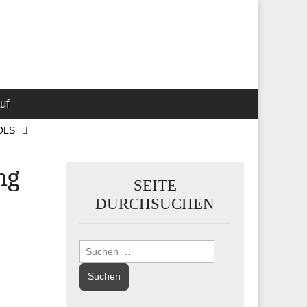
 Marketing-,
uf
OLS
ng
SEITE
DURCHSUCHEN
Suchen
nach: