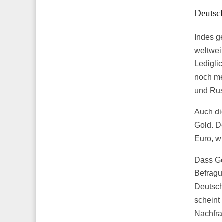
Deutsch
Indes g
weltwei
Ledigli
noch meh
und Rus
Auch di
Gold. D
Euro, w
Dass Go
Befragu
Deutsch
scheint
Nachfra