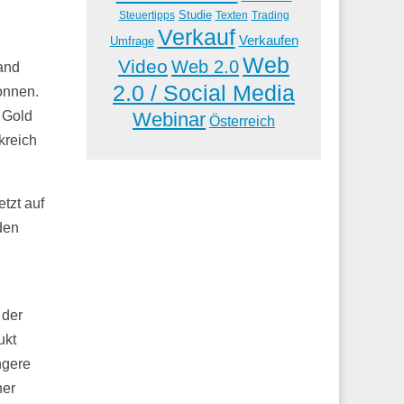
Studie
Steuertipps
Trading
Texten
Verkauf
Verkaufen
Umfrage
Web
Video
Web 2.0
land
2.0 / Social Media
onnen.
Webinar
 Gold
Österreich
nkreich
tzt auf
den
 der
ukt
ngere
her