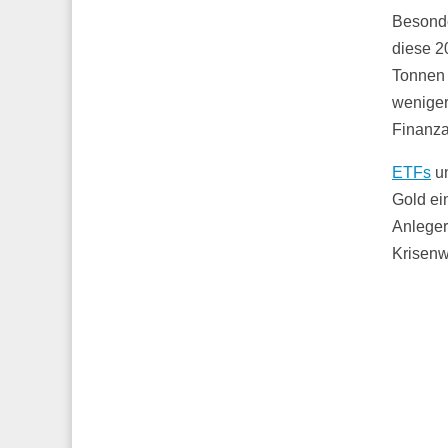
Besonde
diese 2
Tonnen 
weniger
Finanza
ETFs
un
Gold ein
Anleger
Krisenw