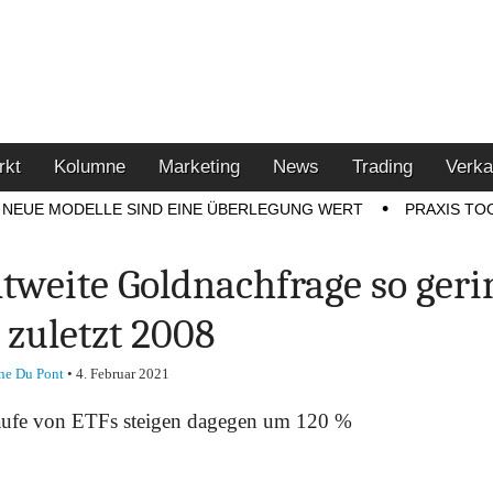
u den Themen Finanzen,
tment-Tipps
rkt
Kolumne
Marketing
News
Trading
Verka
NEUE MODELLE SIND EINE ÜBERLEGUNG WERT
PRAXIS TO
tweite Goldnachfrage so geri
 zuletzt 2008
ne Du Pont
•
4. Februar 2021
ufe von ETFs steigen dagegen um 120 %