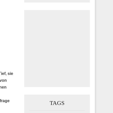
ef, sie
 von
enen
frage
TAGS