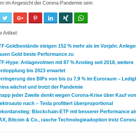
ien im Angesicht der Corona-Pandemie sein
cebook
Twitter
Google+
Pinterest
LinkedIn
Xing
WhatsApp
 Artikel:
F-Goldbestände steigen 152 % mehr als im Vorjahr, Anlege
rauen Gold beste Performance zu
F-Hype: Anlagevolmen mit 87 % Anstieg seit 2018, weitere
rdopplung bis 2023 erwartet
rringerung des BIPs von bis zu 7,9 % im Euroraum – Ledigl
hina wächst und trotzt der Pandemie
napp jeder Zweite denkt wegen Corona-Krise über Kauf vo
ektroauto nach – Tesla profitiert überproportional
ekordanstieg: Blockchain-ETF mit besserer Performance al
X, Bitcoin & Co., rasche Technologieadoption trotz Coron