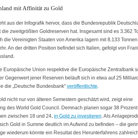
land mit Affinität zu Gold
eht aus der Infografik hervor, dass die Bundesrepublik Deutsch
t die zweitgrößten Goldreserven hat. Insgesamt sind es 3.362 T
ch die Vereinigten Staaten von Amerika lagern mit 8.133 Tonnen
r. An der dritten Position befindet sich Italien, gefolgt von Fra
sland.
e Europäische Union respektive die Europäische Zentralbank se
er Gegenwert jener Reserven beläuft sich in etwa auf 25 Milliar
ie die „Deutsche Bundesbank“
veröffentlichte
.
ld nicht nur von älteren Semestern geschätzt wird, zeigt eine
ng des World Gold Council. Demnach planen sogar 38 Prozent
en zwischen 18 und 24,
in Gold zu investieren
. Als Anlageprod
 sich Gold in Summe deutlich im Aufwind zu befinden – die geri
ge wiederum könnte ein Resultat des Herunterfahrens zahlreic