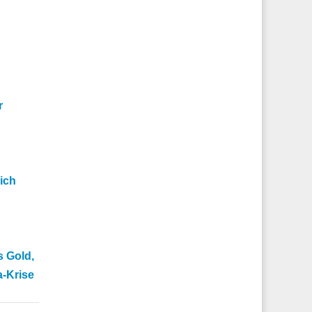
r
ich
n
s Gold,
a-Krise