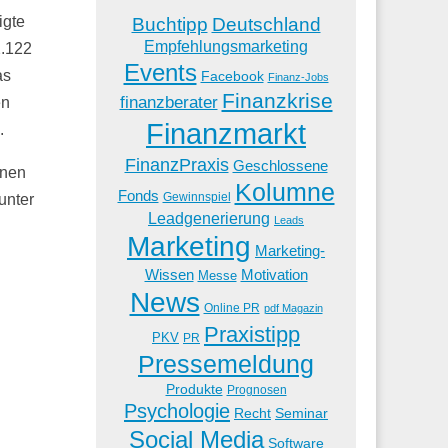
igte
Buchtipp
Deutschland
Empfehlungsmarketing
2.122
Events
as
Facebook
Finanz-Jobs
Finanzkrise
finanzberater
en
Finanzmarkt
.
FinanzPraxis
Geschlossene
nnen
Kolumne
Fonds
unter
Gewinnspiel
Leadgenerierung
Leads
Marketing
Marketing-
Wissen
Motivation
Messe
News
Online PR
pdf Magazin
Praxistipp
PKV
PR
Pressemeldung
Produkte
Prognosen
Psychologie
Recht
Seminar
Social Media
Software