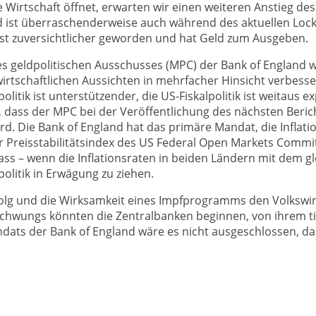
e Wirtschaft öffnet, erwarten wir einen weiteren Anstieg de
ist überraschenderweise auch während des aktuellen Lockd
st zuversichtlicher geworden und hat Geld zum Ausgeben.
des geldpolitischen Ausschusses (MPC) der Bank of England wu
ie wirtschaftlichen Aussichten in mehrfacher Hinsicht verbe
lpolitik ist unterstützender, die US-Fiskalpolitik ist weitaus 
, dass der MPC bei der Veröffentlichung des nächsten Berich
d. Die Bank of England hat das primäre Mandat, die Inflatio
 Preisstabilitätsindex des US Federal Open Markets Committe
 dass – wenn die Inflationsraten in beiden Ländern mit dem 
politik in Erwägung zu ziehen.
 Erfolg und die Wirksamkeit eines Impfprogramms den Volksw
fschwungs könnten die Zentralbanken beginnen, von ihrem ti
ats der Bank of England wäre es nicht ausgeschlossen, dass 