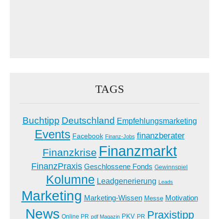
TAGS
Buchtipp
Deutschland
Empfehlungsmarketing
Events
finanzberater
Facebook
Finanz-Jobs
Finanzmarkt
Finanzkrise
FinanzPraxis
Geschlossene Fonds
Gewinnspiel
Kolumne
Leadgenerierung
Leads
Marketing
Marketing-Wissen
Motivation
Messe
News
Praxistipp
PKV
Online PR
PR
pdf Magazin