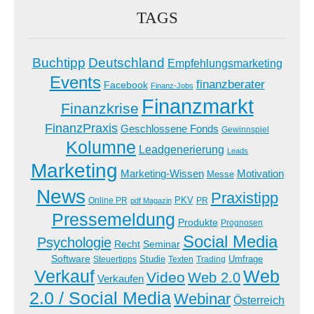
TAGS
Buchtipp
Deutschland
Empfehlungsmarketing
Events
finanzberater
Facebook
Finanz-Jobs
Finanzmarkt
Finanzkrise
FinanzPraxis
Geschlossene Fonds
Gewinnspiel
Kolumne
Leadgenerierung
Leads
Marketing
Marketing-Wissen
Motivation
Messe
News
Praxistipp
PKV
Online PR
PR
pdf Magazin
Pressemeldung
Produkte
Prognosen
Social Media
Psychologie
Recht
Seminar
Software
Studie
Steuertipps
Trading
Umfrage
Texten
Verkauf
Web
Video
Web 2.0
Verkaufen
2.0 / Social Media
Webinar
Österreich