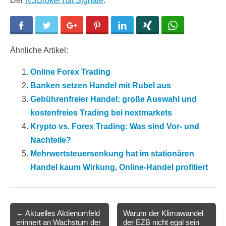
Der
NSBroker hat Signale
.
Facebook
Twitter
Google+
Pinterest
LinkedIn
Xing
WhatsApp
Ähnliche Artikel:
Online Forex Trading
Banken setzen Handel mit Rubel aus
Gebührenfreier Handel: große Auswahl und
kostenfreies Trading bei nextmarkets
Krypto vs. Forex Trading: Was sind Vor- und
Nachteile?
Mehrwertsteuersenkung hat im stationären
Handel kaum Wirkung, Online-Handel profitiert
Post
← Aktuelles Aktienumfeld
Warum der Klimawandel
erinnert an Wachstum der
der EZB nicht egal sein
navigation