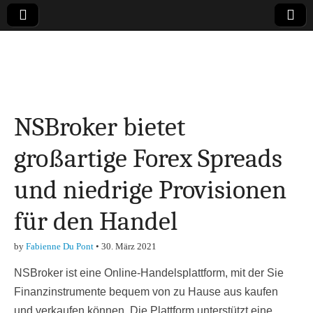
Online-Magazin zu
den Themen
NSBroker bietet
Finanzen,
großartige Forex Spreads
Marketing-, Vertrieb-
und niedrige Provisionen
& Investment-Tipps
für den Handel
by
Fabienne Du Pont
•
30. März 2021
NSBroker ist eine Online-Handelsplattform, mit der Sie
Finanzinstrumente bequem von zu Hause aus kaufen
und verkaufen können. Die Plattform unterstützt eine