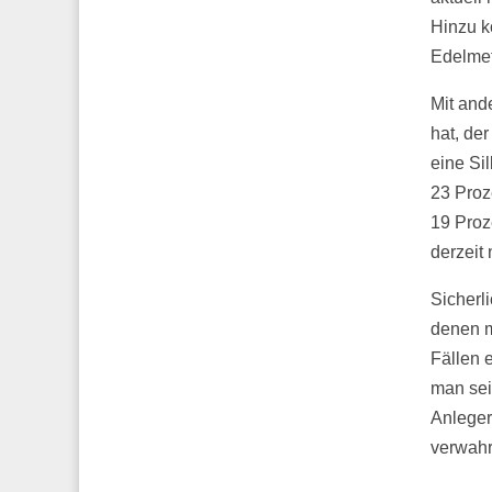
Hinzu k
Edelmet
Mit and
hat, de
eine Si
23 Proz
19 Proz
derzeit 
Sicherli
denen m
Fällen 
man sei
Anleger
verwahr