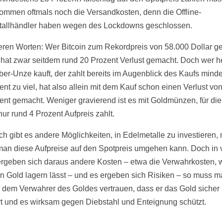
ommen oftmals noch die Versandkosten, denn die Offline-
allhändler haben wegen des Lockdowns geschlossen.
eren Worten: Wer Bitcoin zum Rekordpreis von 58.000 Dollar ge
r hat zwar seitdem rund 20 Prozent Verlust gemacht. Doch wer h
lber-Unze kauft, der zahlt bereits im Augenblick des Kaufs mind
ent zu viel, hat also allein mit dem Kauf schon einen Verlust vo
ent gemacht. Weniger gravierend ist es mit Goldmünzen, für di
nur rund 4 Prozent Aufpreis zahlt.
ch gibt es andere Möglichkeiten, in Edelmetalle zu investieren, 
an diese Aufpreise auf den Spotpreis umgehen kann. Doch in 
ergeben sich daraus andere Kosten – etwa die Verwahrkosten,
n Gold lagern lässt – und es ergeben sich Risiken – so muss m
 dem Verwahrer des Goldes vertrauen, dass er das Gold sicher
t und es wirksam gegen Diebstahl und Enteignung schützt.