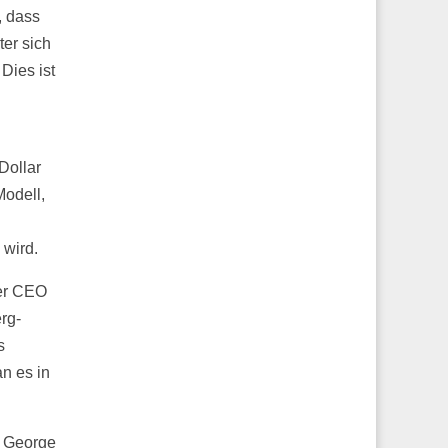
, dass
ter sich
Dies ist
Dollar
Modell,
 wird.
der CEO
rg-
s
n es in
e George