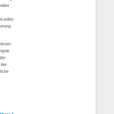
nüber
st jedes
herung
itcoin-
üngste
 der
 der
liche