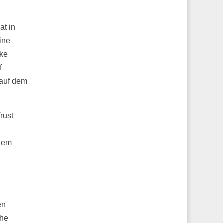
at in
ine
ike
f
 auf dem
rust
inem
en
che