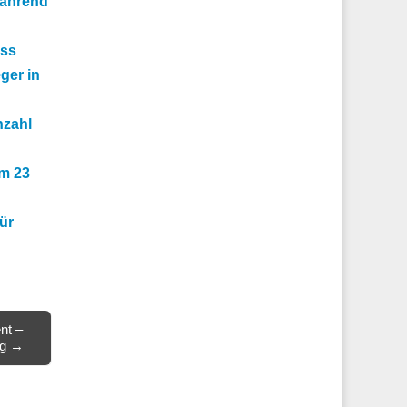
während
ass
ger in
nzahl
um 23
ür
nt –
ug →