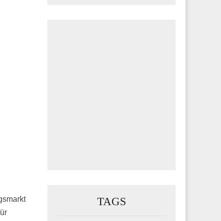
TAGS
gsmarkt
ür