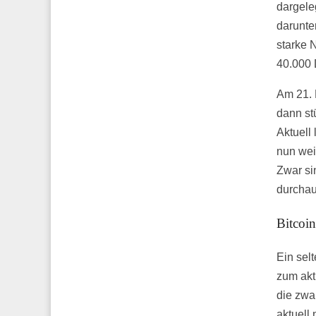
dargele
darunte
starke 
40.000 
Am 21. 
dann st
Aktuell
nun wei
Zwar si
durchau
Bitcoin
Ein sel
zum akt
die zwa
aktuell