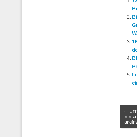
73
Bi
Bi
Gr
Wa
16
de
Bi
Pr
Lo
ei
Post
← Unru
Immer 
navigat
langfri