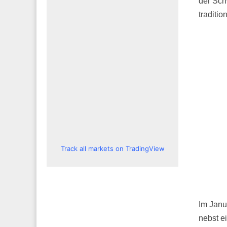
der Sch
traditio
Track all markets on TradingView
Im Janu
nebst e