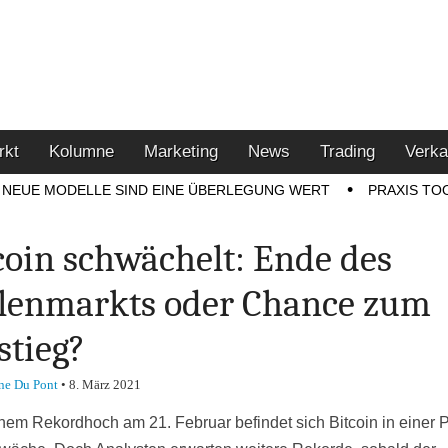
u den Themen Finanzen,
tment-Tipps
rkt
Kolumne
Marketing
News
Trading
Verka
NEUE MODELLE SIND EINE ÜBERLEGUNG WERT
PRAXIS TO
coin schwächelt: Ende des
lenmarkts oder Chance zum
stieg?
ne Du Pont
•
8. März 2021
inem Rekordhoch am 21. Februar befindet sich Bitcoin in einer