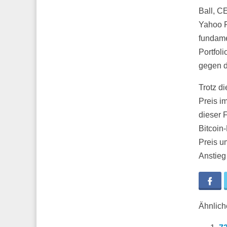
Ball, C
Yahoo F
fundamen
Portfol
gegen d
Trotz d
Preis i
dieser 
Bitcoin
Preis u
Anstieg
Fa
Ähnliche