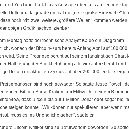
cer und YouTuber Lark Davis Aussage ebenfalls am Donnerstag
uelle Bullenmarkt gerade einmal die „erste große Preiswelle“ hin
 dass noch mit „zwei weitere, größere Wellen“ kommen werden. 
 der obigen Grafik nachvollziehbar.
 am Montag hatte der technische Analyst Kaleo ein Diagramm
tlich, wonach der Bitcoin-Kurs bereits Anfang April auf 100.000 
en wird. Seine Prognose beruht auf seinem langfristigen Chart-
 der Halbierung der Blockbelohnung alle vier Jahre beruht und
lge Bitcoin im aktuellen Zyklus auf über 200.000 Dollar steigen
Preisprognosen sind noch gewagter. So sagte Jesse Powell, 
eutenden Bitcoin-Börse Kraken, am Mittwoch in einem Bloombe
nterview, dass Bitcoin bis auf 1 Million Dollar oder sogar bis in
che steigen könnte. „Wir können nur spekulieren, aber wenn ma
misst, muss es ins Unendliche gehen“, sagte er.
frühere Bitcoin-Kritiker sind zu Befürwortern geworden. So sagt