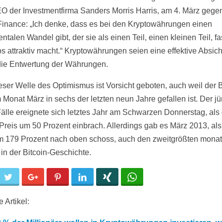
EO der Investmentfirma Sanders Morris Harris, am 4. März gege
inance: „Ich denke, dass es bei den Kryptowährungen einen
talen Wandel gibt, der sie als einen Teil, einen kleinen Teil, fa
ios attraktiv macht.“ Kryptowährungen seien eine effektive Absic
ie Entwertung der Währungen.
ieser Welle des Optimismus ist Vorsicht geboten, auch weil der B
m Monat März in sechs der letzten neun Jahre gefallen ist. Der j
Fälle ereignete sich letztes Jahr am Schwarzen Donnerstag, als
-Preis um 50 Prozent einbrach. Allerdings gab es März 2013, als
m 179 Prozent nach oben schoss, auch den zweitgrößten monat
 in der Bitcoin-Geschichte.
cebook
Twitter
Google+
Pinterest
LinkedIn
Xing
WhatsApp
 Artikel: