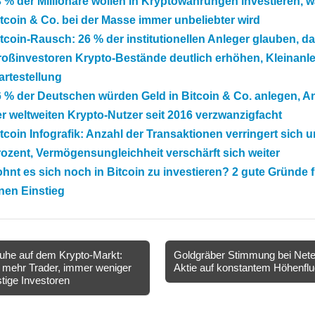
 % der Millionäre wollen in Kryptowährungen investieren, 
tcoin & Co. bei der Masse immer unbeliebter wird
tcoin-Rausch: 26 % der institutionellen Anleger glauben, d
oßinvestoren Krypto-Bestände deutlich erhöhen, Kleinanle
rtestellung
 % der Deutschen würden Geld in Bitcoin & Co. anlegen, A
r weltweiten Krypto-Nutzer seit 2016 verzwanzigfacht
tcoin Infografik: Anzahl der Transaktionen verringert sich 
ozent, Vermögensungleichheit verschärft sich weiter
hnt es sich noch in Bitcoin zu investieren? 2 gute Gründe f
nen Einstieg
he auf dem Krypto-Markt:
Goldgräber Stimmung bei Nete
mehr Trader, immer weniger
Aktie auf konstantem Höhenfl
ion
stige Investoren