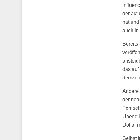
Influen
der akt
hat und
auch in
Bereits
veröffen
ansteig
das auf
demzufo
Andere 
der bed
Fernsehi
Unendli
Dollar 
Selbst 