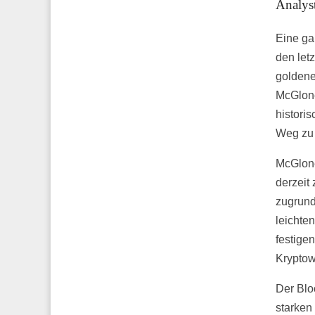
Analys
Eine ga
den let
goldene
McGlone
histori
Weg zu 
McGlone
derzeit
zugrund
leichten
festige
Kryptow
Der Bloo
starken