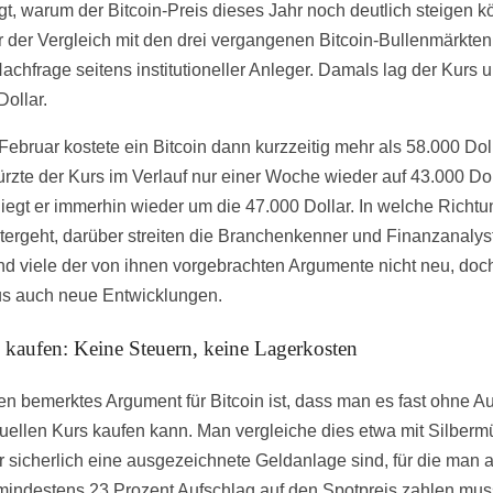
gt, warum der Bitcoin-Preis dieses Jahr noch deutlich steigen k
r der Vergleich mit den drei vergangenen Bitcoin-Bullenmärkten
Nachfrage seitens institutioneller Anleger. Damals lag der Kurs 
Dollar.
Februar kostete ein Bitcoin dann kurzzeitig mehr als 58.000 Doll
ürzte der Kurs im Verlauf nur einer Woche wieder auf 43.000 Dol
 liegt er immerhin wieder um die 47.000 Dollar. In welche Richtu
tergeht, darüber streiten die Branchenkenner und Finanzanalys
nd viele der von ihnen vorgebrachten Argumente nicht neu, doch
s auch neue Entwicklungen.
 kaufen: Keine Steuern, keine Lagerkosten
ten bemerktes Argument für Bitcoin ist, dass man es fast ohne Au
uellen Kurs kaufen kann. Man vergleiche dies etwa mit Silberm
r sicherlich eine ausgezeichnete Geldanlage sind, für die man 
 mindestens 23 Prozent Aufschlag auf den Spotpreis zahlen mus