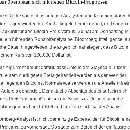
ten überbieten sich mit neuen Bitcoin-Prognosen
nze Reihe von einflussreichen Analysten und Kommentatoren h
zten Tagen wieder ihre Kristallkugeln herausgeholt, und sagen e
 Zukunft für den Bitcoin-Preis voraus. So hat am Donnerstag M
, ein führenden Rohstoffanalyst bei Bloomberg Intelligence, au
sche Daten hingewiesen, die angeblich nahelegen, dass Bitcoin
einem Kurs von 100.000 Dollar ist.
s Argument beruht darauf, dass Anteile am Grayscale Bitcoin T
 zu einem niedrigeren Preis gehandelt werden als der Wert der
e liegenden Bitcoins. Normalerweise werden die Anteile mit e
 Aufpreis gehandelt. Der aktuelle Abschlag deutet auf „ein sich
ndes Preisfundament“ und sei ein Beweis dafür, „wie sehr die
ährungen noch im Entstehen begriffen sind“, so der Analyst.
mberg-Analyst ist nicht der einzige Experte, der für Bitcoin ein
 Preisanstieg vorhersagt. So sagte zum Beispiel der einflussrei