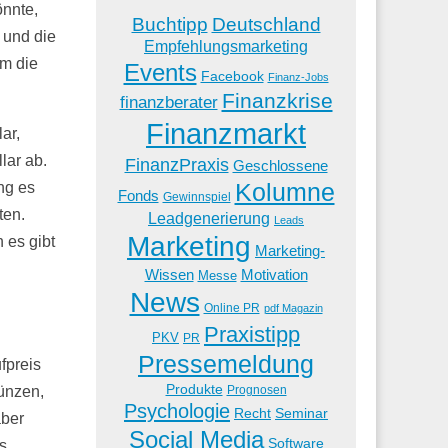
önnte,
Buchtipp
Deutschland
 und die
Empfehlungsmarketing
um die
Events
Facebook
Finanz-Jobs
Finanzkrise
finanzberater
Finanzmarkt
ar,
lar ab.
FinanzPraxis
Geschlossene
Kolumne
ng es
Fonds
Gewinnspiel
ten.
Leadgenerierung
Leads
Marketing
 es gibt
Marketing-
Wissen
Motivation
Messe
News
Online PR
pdf Magazin
Praxistipp
PKV
PR
Pressemeldung
fpreis
Produkte
ünzen,
Prognosen
Psychologie
Recht
Seminar
aber
Social Media
Software
s.