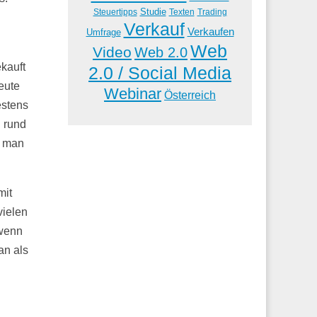
Studie
Steuertipps
Trading
Texten
Verkauf
Verkaufen
Umfrage
Web
Video
Web 2.0
kauft
2.0 / Social Media
eute
Webinar
Österreich
estens
n rund
e man
mit
vielen
 wenn
an als