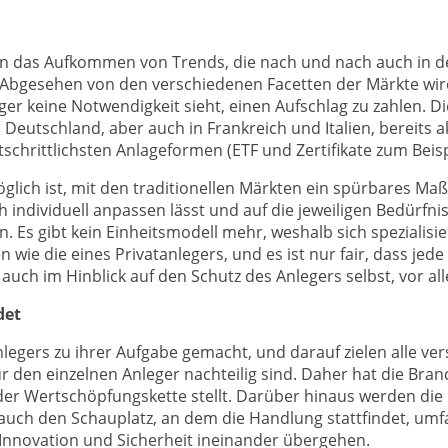
en das Aufkommen von Trends, die nach und nach auch in de
en. Abgesehen von den verschiedenen Facetten der Märkte w
ger keine Notwendigkeit sieht, einen Aufschlag zu zahlen. Di
in Deutschland, aber auch in Frankreich und Italien, bereit
tschrittlichsten Anlageformen (ETF und Zertifikate zum Beisp
öglich ist, mit den traditionellen Märkten ein spürbares Ma
ch individuell anpassen lässt und auf die jeweiligen Bedürf
. Es gibt kein Einheitsmodell mehr, weshalb sich spezialisi
en wie die eines Privatanlegers, und es ist nur fair, dass je
t auch im Hinblick auf den Schutz des Anlegers selbst, vor a
det
egers zu ihrer Aufgabe gemacht, und darauf zielen alle ver
für den einzelnen Anleger nachteilig sind. Daher hat die Br
 der Wertschöpfungskette stellt. Darüber hinaus werden di
s auch den Schauplatz, an dem die Handlung stattfindet, umf
 Innovation und Sicherheit ineinander übergehen.