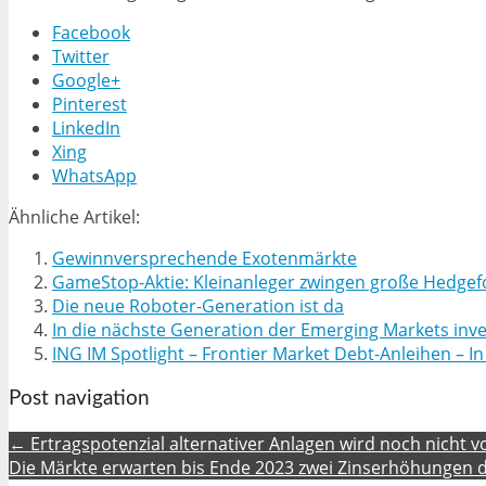
Facebook
Twitter
Google+
Pinterest
LinkedIn
Xing
WhatsApp
Ähnliche Artikel:
Gewinnversprechende Exotenmärkte
GameStop-Aktie: Kleinanleger zwingen große Hedgefo
Die neue Roboter-Generation ist da
In die nächste Generation der Emerging Markets inve
ING IM Spotlight – Frontier Market Debt-Anleihen – I
Post navigation
← Ertragspotenzial alternativer Anlagen wird noch nicht v
Die Märkte erwarten bis Ende 2023 zwei Zinserhöhungen 