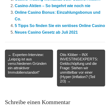
Casino-Aktien – So begehrt wie noch nie
Online Casino Bonus: Einzahlungsbonus und
Co.
5 Tipps So finden Sie ein seriöses Online Casino
Neues Casino Gesetz ab Juli 2021
Post
← Experten-Interview:
Otis Klöber – INX
„Leipzig ist aus
INVESTINGEXPERTS:
navigation
verschiedenen Gründen
Geldschöpfung und die
ein attraktiver
Frage: Stehen wir
Immobilienstandort“
unmittelbar vor einer
(Hyper-)Inflation? (Teil
2/3) →
Schreibe einen Kommentar