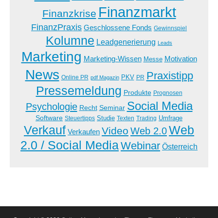
Finanzmarkt
Finanzkrise
FinanzPraxis
Geschlossene Fonds
Gewinnspiel
Kolumne
Leadgenerierung
Leads
Marketing
Marketing-Wissen
Motivation
Messe
News
Praxistipp
PKV
Online PR
PR
pdf Magazin
Pressemeldung
Produkte
Prognosen
Social Media
Psychologie
Recht
Seminar
Software
Studie
Steuertipps
Trading
Umfrage
Texten
Verkauf
Web
Video
Web 2.0
Verkaufen
2.0 / Social Media
Webinar
Österreich