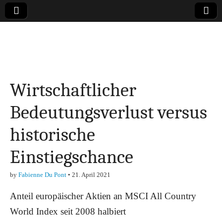
Online-Magazin zu
den Themen
Wirtschaftlicher
Finanzen,
Bedeutungsverlust versus
Marketing-, Vertrieb-
historische
& Investment-Tipps
Einstiegschance
by
Fabienne Du Pont
•
21. April 2021
Anteil europäischer Aktien an MSCI All Country
World Index seit 2008 halbiert