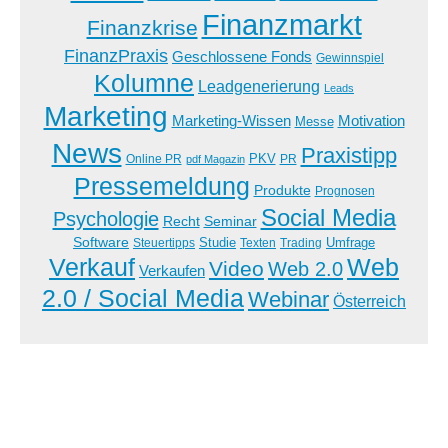
Finanzmarkt
Finanzkrise
FinanzPraxis
Geschlossene Fonds
Gewinnspiel
Kolumne
Leadgenerierung
Leads
Marketing
Marketing-Wissen
Motivation
Messe
News
Praxistipp
PKV
Online PR
PR
pdf Magazin
Pressemeldung
Produkte
Prognosen
Social Media
Psychologie
Recht
Seminar
Software
Studie
Steuertipps
Trading
Umfrage
Texten
Verkauf
Web
Video
Web 2.0
Verkaufen
2.0 / Social Media
Webinar
Österreich