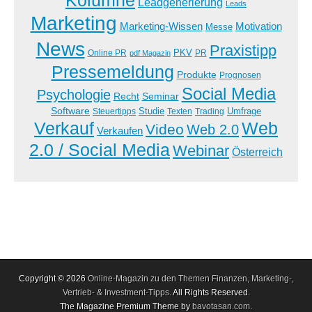
Leadgenerierung
Leads
Marketing
Marketing-Wissen
Motivation
Messe
News
Praxistipp
PKV
Online PR
PR
pdf Magazin
Pressemeldung
Produkte
Prognosen
Social Media
Psychologie
Recht
Seminar
Software
Studie
Steuertipps
Trading
Umfrage
Texten
Verkauf
Web
Video
Web 2.0
Verkaufen
2.0 / Social Media
Webinar
Österreich
Copyright © 2026
Online-Magazin zu den Themen Finanzen, Marketing-,
Vertrieb- & Investment-Tipps
. All Rights Reserved.
The Magazine Premium Theme by
bavotasan.com
.