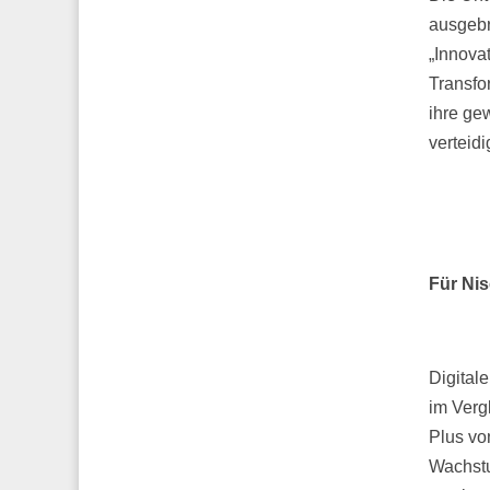
ausgebr
„Innova
Transfo
ihre ge
verteid
Für Nis
Digital
im Verg
Plus vo
Wachstu