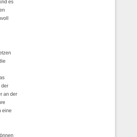
sind es
len
voll
etzen
die
as
 der
r an der
hre
n eine
 können