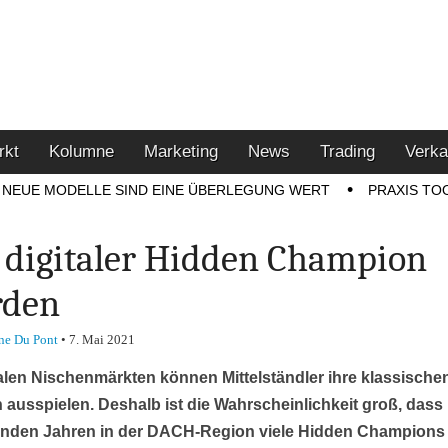
u den Themen Finanzen,
tment-Tipps
rkt
Kolumne
Marketing
News
Trading
Verka
NEUE MODELLE SIND EINE ÜBERLEGUNG WERT
PRAXIS TO
 digitaler Hidden Champion
rden
ne Du Pont
•
7. Mai 2021
talen Nischenmärkten können Mittelständler ihre klassische
 ausspielen. Deshalb ist die Wahrscheinlichkeit groß, dass
den Jahren in der DACH-Region viele Hidden Champions