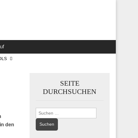
 Marketing-,
uf
OLS
SEITE
DURCHSUCHEN
Suchen
n
nach:
 in den