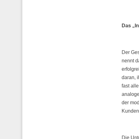
Das „I
Der Ges
nennt d
erfolgr
daran, 
fast al
analoge
der mod
Kunden 
Die Unt