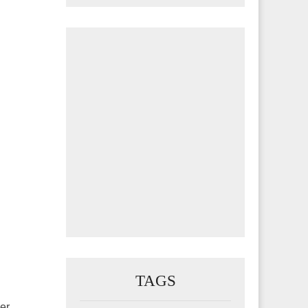
TAGS
er