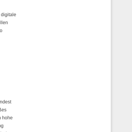
digitale
llen
so
indest
oßes
en hohe
ng