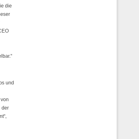
ie die
ieser
 CEO
lbar.“
ups und
 von
 der
t“,