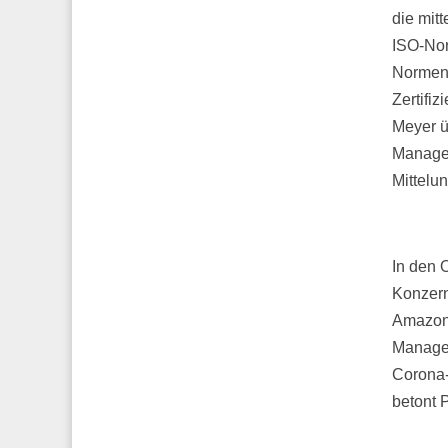
die mit
ISO-Norm
Normen 
Zertifi
Meyer ü
Managem
Mittelu
In den 
Konzern
Amazon 
Managem
Corona-
betont P