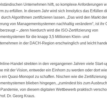
telständischen Unternehmen hilft, so komplexe Anforderungen w
 zu erfüllen. In diesem Jahr wird sich Innolytics das Erfüllen d
durch Algorithmen zertifizieren lassen. „Das wird den Markt der
zierung von Managementsystemen nachhaltig verändern“, ist ihr
berzeugt – „denn hierdurch wird die ISO-Zertifizierung von
entsystemen für die knapp 3,5 Millionen Klein- und
nternehmen in der DACH-Region erschwinglich und leicht hande
Online-Handel strebten in den vergangenen Jahren viele Start-
e mit der Vision, entweder ein Einhorn zu werden oder dort wie
ein Quasi-Monopol zu schaffen. Nischen wie die Zertifizierung
entsystemen blieben hingegen, „zumindest bis zum Ausbruch
Pandemie, von diesem digitalen Wettbewerb praktisch verschon
rof. Dr. Georg Kraus.