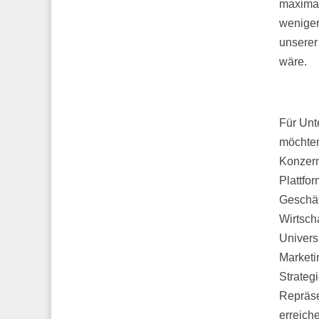
maximal
weniger
unserer
wäre.
Für Unt
möchten
Konzern
Plattfo
Geschäf
Wirtsch
Univers
Marketi
Strateg
Repräse
erreich