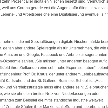
 zehn Prozent aller digitalen Nischen besetzt sind. Vermutlich 
, weil uns Corona gerade erst die Augen dafür öffnet, in wie vie
 Lebens- und Arbeitsbereiche eine Digitalisierung eventuell sinn
ernehmen, die mit Speziallösungen digitale Nischenmärkte bes
, gelten aber andere Spielregeln als für Unternehmen, die wie 
e Amazon und Google, Facebook und Airbnb zur sogenannten
rm-Ökonomie zählen. „Sie müssen unter anderem bezogen auf d
tsfeld ihrer Zielkunden eine sehr hohe Expertise haben“, betont
aftsingenieur Prof. Dr. Kraus, der unter anderem Lehrbeauftragte
ität Karlsruhe und der St. Gallener Business-School ist. „Auch i
ng- und Vertriebsstrategie muss eine andere sein: „Sie brauche
ie, wie sie ohne ein breites Netz von Niederlassungen oder
ntanten zum Beispiel die mittelständische Industrie weltweit
en.“ Zentrale Säulen ihrer Markterschließung und -bearbeitung