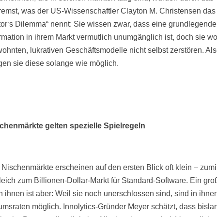
emst, was der US-Wissenschaftler Clayton M. Christensen das
tor‘s Dilemma“ nennt: Sie wissen zwar, dass eine grundlegende 
rmation in ihrem Markt vermutlich unumgänglich ist, doch sie wo
wohnten, lukrativen Geschäftsmodelle nicht selbst zerstören. Al
igen sie diese solange wie möglich.
chenmärkte gelten spezielle Spielregeln
e Nischenmärkte erscheinen auf den ersten Blick oft klein – zum
leich zum Billionen-Dollar-Markt für Standard-Software. Ein gr
n ihnen ist aber: Weil sie noch unerschlossen sind, sind in ihn
msraten möglich. Innolytics-Gründer Meyer schätzt, dass bisla