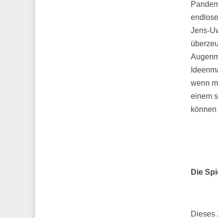
Pandemie
endlose 
Jens-Uw
überzeu
Augenme
Ideenma
wenn ma
einem s
können 
Die Spi
Dieses 