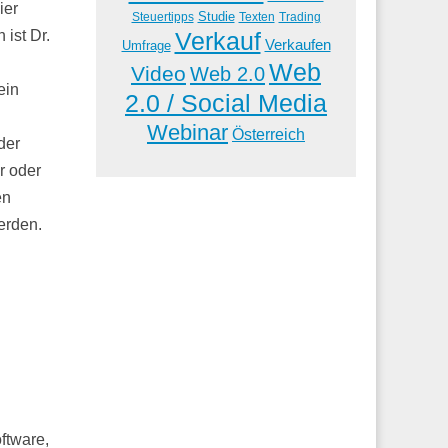
ier
Studie
Steuertipps
Trading
Texten
Verkauf
 ist Dr.
Verkaufen
Umfrage
Web
Video
Web 2.0
ein
2.0 / Social Media
Webinar
Österreich
der
r oder
en
erden.
ftware,