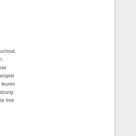
ruchsal,
n
sse
eispiel
 teuren
utzung
ür ihre