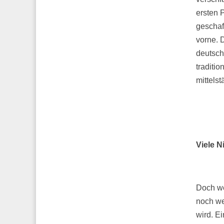
ersten P
geschaf
vorne. 
deutsch
traditio
mittels
Viele 
Doch we
noch we
wird. Ei