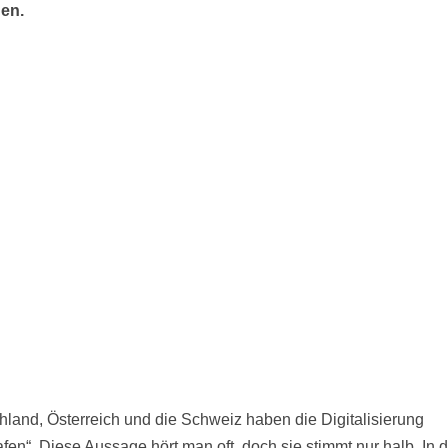
en.
hland, Österreich und die Schweiz haben die Digitalisierung
fen“. Diese Aussage hört man oft, doch sie stimmt nur halb. In d