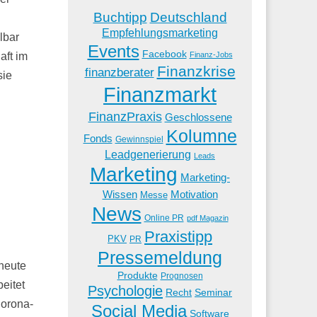
Buchtipp
Deutschland
Empfehlungsmarketing
lbar
Events
Facebook
Finanz-Jobs
aft im
Finanzkrise
finanzberater
sie
Finanzmarkt
FinanzPraxis
Geschlossene
Kolumne
Fonds
Gewinnspiel
Leadgenerierung
Leads
Marketing
Marketing-
Wissen
Motivation
Messe
News
Online PR
pdf Magazin
Praxistipp
PKV
PR
Pressemeldung
heute
Produkte
Prognosen
eitet
Psychologie
Recht
Seminar
Corona-
Social Media
Software