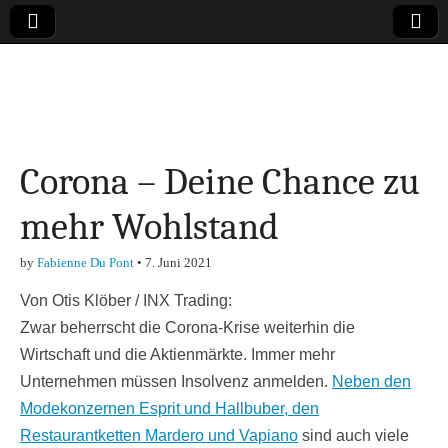
Online-Magazin zu
den Themen
Corona – Deine Chance zu
Finanzen,
mehr Wohlstand
Marketing-, Vertrieb-
by
Fabienne Du Pont
•
7. Juni 2021
& Investment-Tipps
Von Otis Klöber / INX Trading:
Zwar beherrscht die Corona-Krise weiterhin die
Wirtschaft und die Aktienmärkte. Immer mehr
Unternehmen müssen Insolvenz anmelden.
Neben
den
Modekonzernen Esprit und Hallbuber, den
Restaurantketten Mardero und Vapiano
sind auch viele