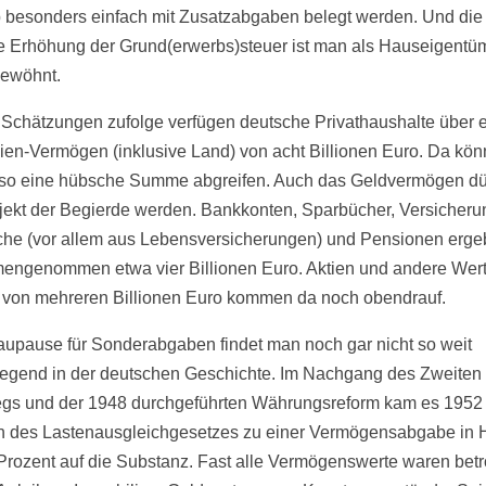
 besonders einfach mit Zusatzabgaben belegt werden. Und die
e Erhöhung der Grund(erwerbs)steuer ist man als Hauseigentüm
ewöhnt.
Schätzungen zufolge verfügen deutsche Privathaushalte über e
ien-Vermögen (inklusive Land) von acht Billionen Euro. Da kön
lso eine hübsche Summe abgreifen. Auch das Geldvermögen dü
ekt der Begierde werden. Bankkonten, Sparbücher, Versicheru
he (vor allem aus Lebensversicherungen) und Pensionen erg
ngenommen etwa vier Billionen Euro. Aktien und andere Wer
 von mehreren Billionen Euro kommen da noch obendrauf.
aupause für Sonderabgaben findet man noch gar nicht so weit
iegend in der deutschen Geschichte. Im Nachgang des Zweiten
egs und der 1948 durchgeführten Währungsreform kam es 1952
des Lastenausgleichgesetzes zu einer Vermögensabgabe in 
Prozent auf die Substanz. Fast alle Vermögenswerte waren betr