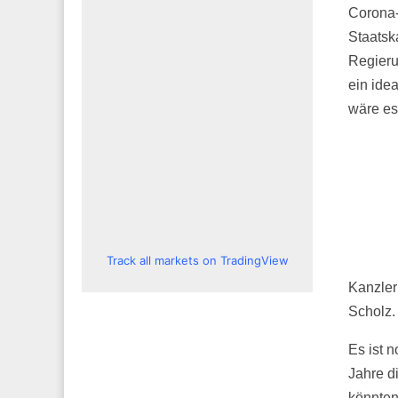
Corona-
Staatsk
Regieru
ein ide
wäre es
Track all markets on TradingView
Kanzler
Scholz.
Es ist 
Jahre d
könnten