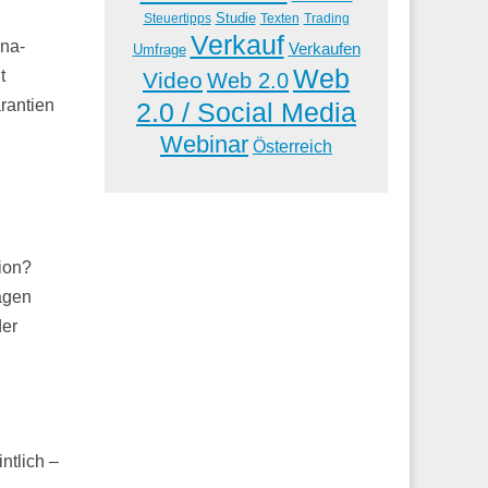
Studie
Steuertipps
Trading
Texten
Verkauf
ona-
Verkaufen
Umfrage
Web
t
Video
Web 2.0
rantien
2.0 / Social Media
Webinar
Österreich
sion?
agen
der
ntlich –