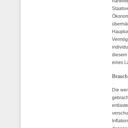
nahelie
Staatsv
Ökonome
übermäß
Hauptur
Vermöge
individ
diesem 
eines L
Brauche
Die wer
gebrach
entlast
verschu
Inflati