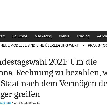
u den Themen Finanzen,
tment-Tipps
rkt
Kolumne
Marketing
News
Trading
Verka
NEUE MODELLE SIND EINE ÜBERLEGUNG WERT
PRAXIS TO
destagswahl 2021: Um die
ona-Rechnung zu bezahlen, 
 Staat nach dem Vermögen d
ger greifen
ier Frank
•
24. September 2021