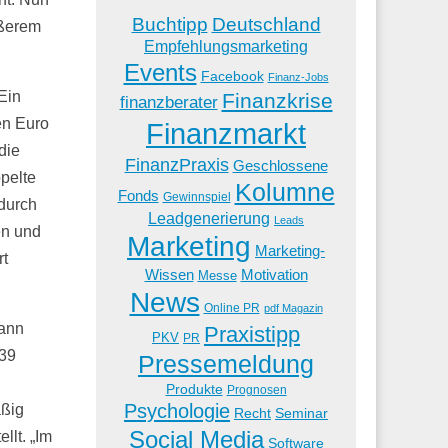
Buchtipp
Deutschland
ößerem
Empfehlungsmarketing
Events
Facebook
Finanz-Jobs
Ein
Finanzkrise
finanzberater
en Euro
Finanzmarkt
die
FinanzPraxis
Geschlossene
pelte
Kolumne
Fonds
Gewinnspiel
durch
Leadgenerierung
Leads
en und
Marketing
Marketing-
rt
Wissen
Motivation
Messe
News
Online PR
pdf Magazin
dann
Praxistipp
PKV
PR
439
Pressemeldung
Produkte
Prognosen
Psychologie
äßig
Recht
Seminar
Social Media
llt. „Im
Software