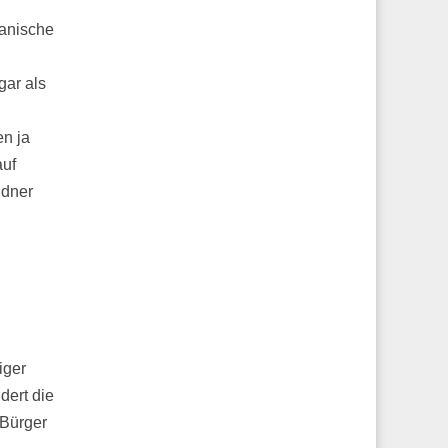
ianische
ar als
d
en ja
auf
ldner
iger
dert die
 Bürger