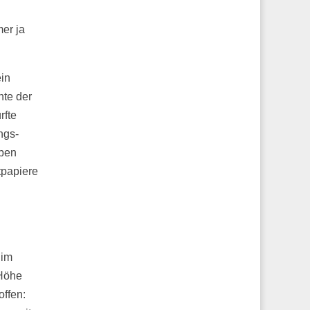
er ja
in
nte der
rfte
ngs-
eben
tpapiere
 im
Höhe
offen: