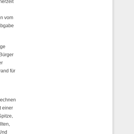
nerzeit
en vom
abgabe
lge
 Bürger
er
wand für
rechnen
 einer
pitze,
lten,
 Und