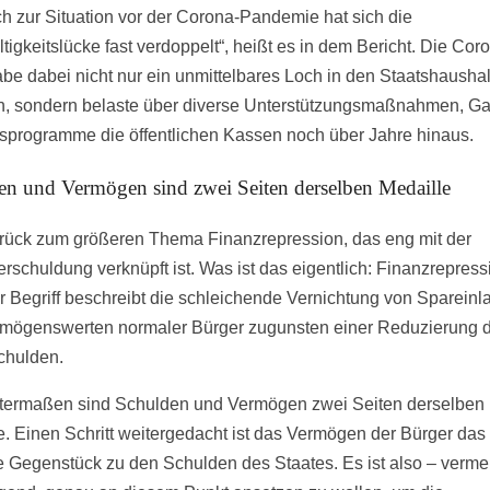
ch zur Situation vor der Corona-Pandemie hat sich die
tigkeitslücke fast verdoppelt“, heißt es in dem Bericht. Die Cor
abe dabei nicht nur ein unmittelbares Loch in den Staatshaushal
n, sondern belaste über diverse Unterstützungsmaßnahmen, Ga
fsprogramme die öffentlichen Kassen noch über Jahre hinaus.
en und Vermögen sind zwei Seiten derselben Medaille
rück zum größeren Thema Finanzrepression, das eng mit der
erschuldung verknüpft ist. Was ist das eigentlich: Finanzrepres
r Begriff beschreibt die schleichende Vernichtung von Spareinl
mögenswerten normaler Bürger zugunsten einer Reduzierung 
chulden.
ermaßen sind Schulden und Vermögen zwei Seiten derselben
e. Einen Schritt weitergedacht ist das Vermögen der Bürger das
e Gegenstück zu den Schulden des Staates. Es ist also – vermei