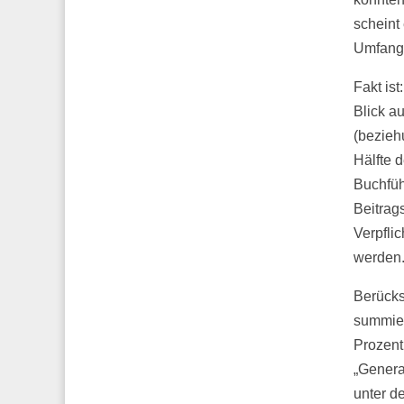
scheint
Umfang 
Fakt ist
Blick a
(bezieh
Hälfte 
Buchfüh
Beitrag
Verpfli
werden
Berücks
summier
Prozent
„Genera
unter d