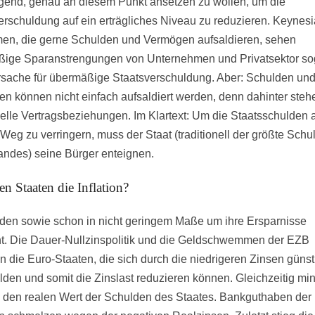
gend, genau an diesem Punkt ansetzen zu wollen, um die
erschuldung auf ein erträgliches Niveau zu reduzieren. Keynes
n, die gerne Schulden und Vermögen aufsaldieren, sehen
ige Sparanstrengungen von Unternehmen und Privatsektor sog
sache für übermäßige Staatsverschuldung. Aber: Schulden un
n können nicht einfach aufsaldiert werden, denn dahinter steh
uelle Vertragsbeziehungen. Im Klartext: Um die Staatsschulden 
Weg zu verringern, muss der Staat (traditionell der größte Schu
andes) seine Bürger enteignen.
n Staaten die Inflation?
den sowie schon in nicht geringem Maße um ihre Ersparnisse
t. Die Dauer-Nullzinspolitik und die Geldschwemmen der EZB
en die Euro-Staaten, die sich durch die niedrigeren Zinsen günst
lden und somit die Zinslast reduzieren können. Gleichzeitig min
on den realen Wert der Schulden des Staates. Bankguthaben der