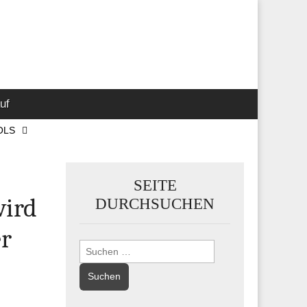
 Marketing-,
uf
OLS
SEITE
wird
DURCHSUCHEN
er
Suchen
nach: