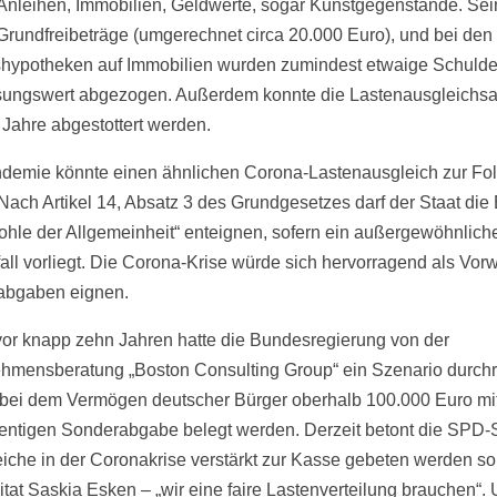
 Anleihen, Immobilien, Geldwerte, sogar Kunstgegenstände. Sei
Grundfreibeträge (umgerechnet circa 20.000 Euro), und bei den
ypotheken auf Immobilien wurden zumindest etwaige Schuld
ungswert abgezogen. Außerdem konnte die Lastenausgleichs
 Jahre abgestottert werden.
demie könnte einen ähnlichen Corona-Lastenausgleich zur Fo
Nach Artikel 14, Absatz 3 des Grundgesetzes darf der Staat die
hle der Allgemeinheit“ enteignen, sofern ein außergewöhnlich
all vorliegt. Die Corona-Krise würde sich hervorragend als Vor
abgaben eignen.
or knapp zehn Jahren hatte die Bundesregierung von der
hmensberatung „Boston Consulting Group“ ein Szenario durch
 bei dem Vermögen deutscher Bürger oberhalb 100.000 Euro mit
entigen Sonderabgabe belegt werden. Derzeit betont die SPD-S
iche in der Coronakrise verstärkt zur Kasse gebeten werden sol
Zitat Saskia Esken – „wir eine faire Lastenverteilung brauchen“.