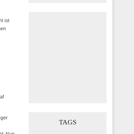
l ist
hen
af
iger
TAGS
ht. Nun