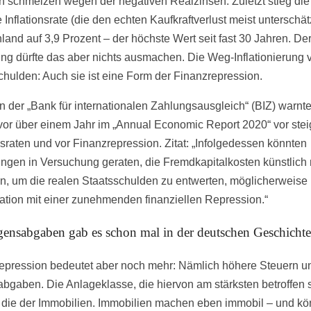
 schmelzen wegen der negativen Realzinsen. Zuletzt stieg die
le Inflationsrate (die den echten Kaufkraftverlust meist unterschätz
land auf 3,9 Prozent – der höchste Wert seit fast 30 Jahren. De
ng dürfte das aber nichts ausmachen. Die Weg-Inflationierung 
chulden: Auch sie ist eine Form der Finanzrepression.
n der „Bank für internationalen Zahlungsausgleich“ (BIZ) warnt
 vor über einem Jahr im „Annual Economic Report 2020“ vor ste
onsraten und vor Finanzrepression. Zitat: „Infolgedessen könnten
ngen in Versuchung geraten, die Fremdkapitalkosten künstlich 
en, um die realen Staatsschulden zu entwerten, möglicherweise 
tion mit einer zunehmenden finanziellen Repression.“
ensabgaben gab es schon mal in der deutschen Geschichte
epression bedeutet aber noch mehr: Nämlich höhere Steuern u
bgaben. Die Anlageklasse, die hiervon am stärksten betroffen 
st die der Immobilien. Immobilien machen eben immobil – und k