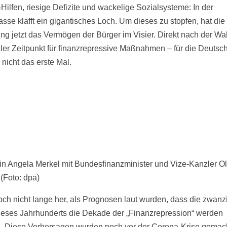
Hilfen, riesige Defizite und wackelige Sozialsysteme: In der
asse klafft ein gigantisches Loch. Um dieses zu stopfen, hat die
ng jetzt das Vermögen der Bürger im Visier. Direkt nach der Wah
aler Zeitpunkt für finanzrepressive Maßnahmen – für die Deutsc
 nicht das erste Mal.
in Angela Merkel mit Bundesfinanzminister und Vize-Kanzler Ol
 (Foto: dpa)
noch nicht lange her, als Prognosen laut wurden, dass die zwanz
ieses Jahrhunderts die Dekade der „Finanzrepression“ werden
. Diese Vorhersagen wurden noch vor der Corona-Krise gemac