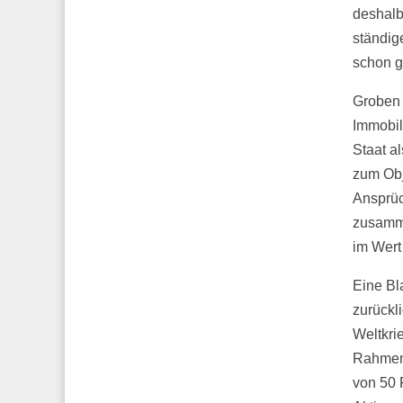
deshalb
ständig
schon g
Groben 
Immobil
Staat a
zum Obj
Ansprüc
zusamme
im Wert
Eine Bl
zurückl
Weltkri
Rahmen 
von 50 