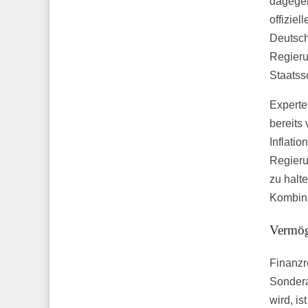
dagegen
offiziel
Deutsch
Regieru
Staatss
Experte
bereits
Inflati
Regieru
zu halt
Kombina
Vermög
Finanzr
Sondera
wird, i