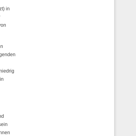
t) in
r
von
en
igenden
niedrig
in
nd
sein
önnen