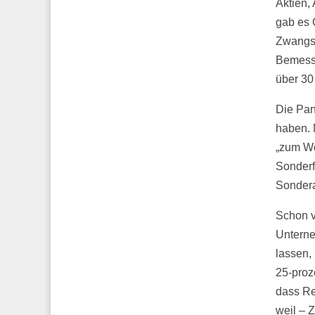
Aktien,
gab es 
Zwangsh
Bemess
über 30
Die Pan
haben. 
„zum Wo
Sonderf
Sonder
Schon v
Unterne
lassen,
25-proz
dass Re
weil – 