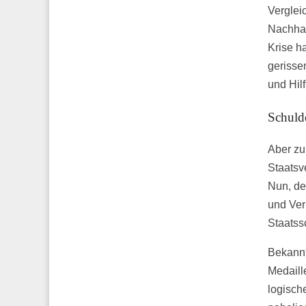
Verglei
Nachhal
Krise h
gerisse
und Hil
Schuld
Aber zu
Staatsv
Nun, de
und Ver
Staatss
Bekannt
Medaill
logisch