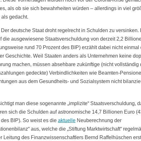
 es, als ob sie sich bewahrheiten würden – allerdings in viel gr
als gedacht.
: Der deutsche Staat droht regelrecht in Schulden zu versinken. 
uf die ausgewiesene Staatsverschuldung von derzeit 2,2 Billion
ungsweise rund 70 Prozent des BIP) erzählt dabei nicht einmal 
der Geschichte. Weil Staaten anders als Unternehmen keine dop
rung machen, müssen absehbare zukünftige (nicht vollständig 
szahlungen gedeckte) Verbindlichkeiten wie Beamten-Pension
chtungen aus dem Gesundheits- und Sozialsystem nicht bilanzie
.
ichtigt man diese sogenannte „implizite“ Staatsverschuldung, 
en sich die Schulden auf astronomische 14,7 Billionen Euro (
 des BIP). So weist es die
aktuelle
Neuberechnung der
tionenbilanz“ aus, welche die „Stiftung Marktwirtschaft“ regelm
er Leitung des Finanzwissenschaftlers Bernd Raffelhüschen erste