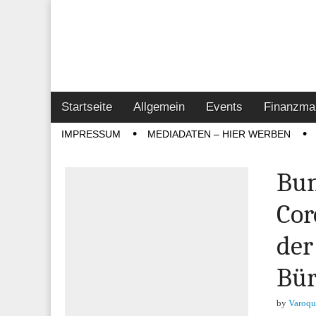
Online-Magazin z
Vertrieb- & Inves
Main
Skip
Startseite
Allgemein
Events
Finanzma
menu
to
Sub
IMPRESSUM
MEDIADATEN – HIER WERBEN
content
menu
Bun
Cor
der
Bür
by
Varoqu