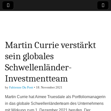
Online-Magazin zu
den Themen
Martin Currie verstärkt
Finanzen,
sein globales
Marketing-, Vertrieb-
Schwellenländer-
& Investment-Tipps
Investmentteam
by
Fabienne Du Pont
•
18. November 2021
Martin Currie hat Aimee Truesdale als Portfoliomanagerin
in das globale Schwellenländerteam des Unternehmens
mit Wirkung zum 1. Dezember 2021 berufen. Der