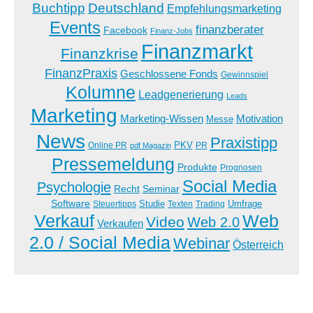
Buchtipp
Deutschland
Empfehlungsmarketing
Events
finanzberater
Facebook
Finanz-Jobs
Finanzmarkt
Finanzkrise
FinanzPraxis
Geschlossene Fonds
Gewinnspiel
Kolumne
Leadgenerierung
Leads
Marketing
Marketing-Wissen
Motivation
Messe
News
Praxistipp
PKV
Online PR
PR
pdf Magazin
Pressemeldung
Produkte
Prognosen
Social Media
Psychologie
Recht
Seminar
Software
Studie
Steuertipps
Trading
Umfrage
Texten
Verkauf
Web
Video
Web 2.0
Verkaufen
2.0 / Social Media
Webinar
Österreich