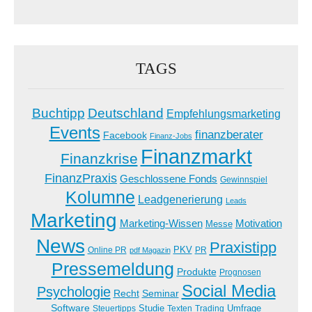
TAGS
Buchtipp
Deutschland
Empfehlungsmarketing
Events
finanzberater
Facebook
Finanz-Jobs
Finanzmarkt
Finanzkrise
FinanzPraxis
Geschlossene Fonds
Gewinnspiel
Kolumne
Leadgenerierung
Leads
Marketing
Marketing-Wissen
Motivation
Messe
News
Praxistipp
PKV
Online PR
PR
pdf Magazin
Pressemeldung
Produkte
Prognosen
Social Media
Psychologie
Recht
Seminar
Software
Studie
Steuertipps
Trading
Umfrage
Texten