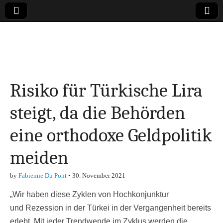
Online-Magazin zu
den Themen
Risiko für Türkische Lira
Finanzen,
steigt, da die Behörden
Marketing-, Vertrieb-
eine orthodoxe Geldpolitik
& Investment-Tipps
meiden
by
Fabienne Du Pont
•
30. November 2021
„Wir haben diese Zyklen von Hochkonjunktur
und Rezession in der Türkei in der Vergangenheit bereits
erlebt. Mit jeder Trendwende im Zyklus werden die