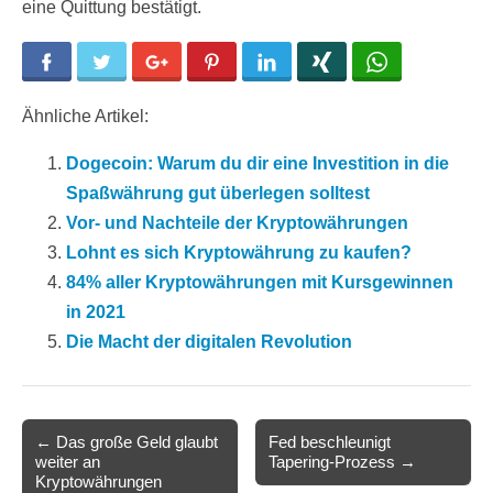
eine Quittung bestätigt.
Facebook
Twitter
Google+
Pinterest
LinkedIn
Xing
WhatsApp
Ähnliche Artikel:
Dogecoin: Warum du dir eine Investition in die
Spaßwährung gut überlegen solltest
Vor- und Nachteile der Kryptowährungen
Lohnt es sich Kryptowährung zu kaufen?
84% aller Kryptowährungen mit Kursgewinnen
in 2021
Die Macht der digitalen Revolution
Post
← Das große Geld glaubt
Fed beschleunigt
weiter an
Tapering-Prozess →
navigation
Kryptowährungen