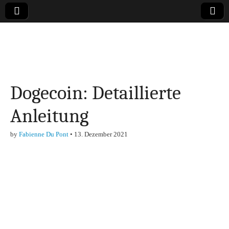
Online-Magazin zu
den Themen
Dogecoin: Detaillierte
Finanzen,
Anleitung
Marketing-, Vertrieb-
by
Fabienne Du Pont
•
13. Dezember 2021
& Investment-Tipps