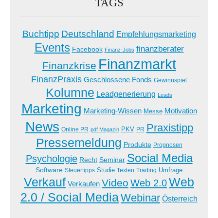
TAGS
Buchtipp
Deutschland
Empfehlungsmarketing
Events
finanzberater
Facebook
Finanz-Jobs
Finanzmarkt
Finanzkrise
FinanzPraxis
Geschlossene Fonds
Gewinnspiel
Kolumne
Leadgenerierung
Leads
Marketing
Marketing-Wissen
Motivation
Messe
News
Praxistipp
PKV
Online PR
PR
pdf Magazin
Pressemeldung
Produkte
Prognosen
Social Media
Psychologie
Recht
Seminar
Software
Studie
Steuertipps
Trading
Umfrage
Texten
Verkauf
Web
Video
Web 2.0
Verkaufen
2.0 / Social Media
Webinar
Österreich