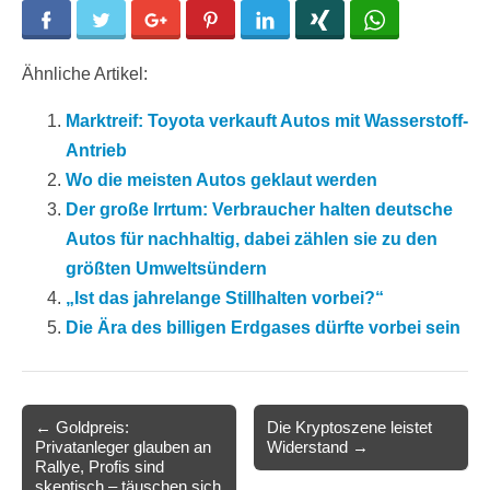
Facebook
Twitter
Google+
Pinterest
LinkedIn
Xing
WhatsApp
Ähnliche Artikel:
Marktreif: Toyota verkauft Autos mit Wasserstoff-
Antrieb
Wo die meisten Autos geklaut werden
Der große Irrtum: Verbraucher halten deutsche
Autos für nachhaltig, dabei zählen sie zu den
größten Umweltsündern
„Ist das jahrelange Stillhalten vorbei?“
Die Ära des billigen Erdgases dürfte vorbei sein
Post
← Goldpreis:
Die Kryptoszene leistet
Privatanleger glauben an
Widerstand →
navigation
Rallye, Profis sind
skeptisch – täuschen sich