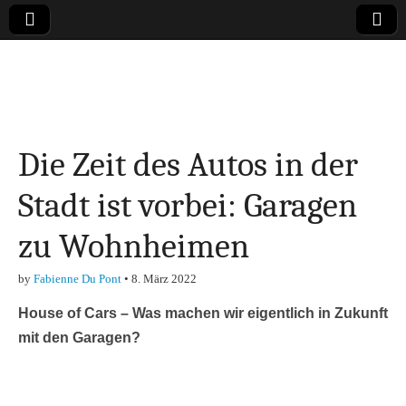
Online-Magazin zu
den Themen
Die Zeit des Autos in der
Finanzen,
Stadt ist vorbei: Garagen
Marketing-, Vertrieb-
zu Wohnheimen
& Investment-Tipps
by
Fabienne Du Pont
•
8. März 2022
House of Cars – Was machen wir eigentlich in Zukunft
mit den Garagen?