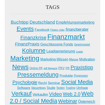
TAGS
Buchtipp
Deutschland
Empfehlungsmarketing
Events
finanzberater
Facebook
Finanz-Jobs
Finanzmarkt
Finanzkrise
FinanzPraxis
Geschlossene Fonds
Gewinnspiel
Kolumne
Leadgenerierung
Leads
Marketing
Marketing-Wissen
Motivation
Messe
News
Praxistipp
PKV
Online PR
PR
pdf Magazin
Pressemeldung
Produkte
Prognosen
Social Media
Psychologie
Recht
Seminar
Software
Studie
Steuertipps
Trading
Umfrage
Texten
Verkauf
Web
Video
Web 2.0
Verkaufen
2.0 / Social Media
Webinar
Österreich