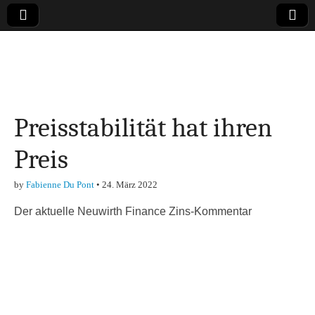
Online-Magazin zu
den Themen
Preisstabilität hat ihren
Finanzen,
Preis
Marketing-, Vertrieb-
by
Fabienne Du Pont
•
24. März 2022
& Investment-Tipps
Der aktuelle Neuwirth Finance Zins-Kommentar