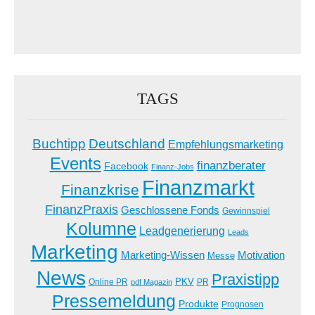
TAGS
Buchtipp
Deutschland
Empfehlungsmarketing
Events
finanzberater
Facebook
Finanz-Jobs
Finanzmarkt
Finanzkrise
FinanzPraxis
Geschlossene Fonds
Gewinnspiel
Kolumne
Leadgenerierung
Leads
Marketing
Marketing-Wissen
Motivation
Messe
News
Praxistipp
PKV
Online PR
PR
pdf Magazin
Pressemeldung
Produkte
Prognosen