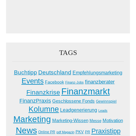
TAGS
Buchtipp
Deutschland
Empfehlungsmarketing
Events
finanzberater
Facebook
Finanz-Jobs
Finanzmarkt
Finanzkrise
FinanzPraxis
Geschlossene Fonds
Gewinnspiel
Kolumne
Leadgenerierung
Leads
Marketing
Marketing-Wissen
Motivation
Messe
News
Praxistipp
PKV
Online PR
PR
pdf Magazin