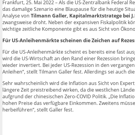
Frankfurt, 25. Mai 2022 – Als die US-Zentralbank Federal R
das damalige Szenario eine Blaupause für die heutige Sit
Analyse von
Tilmann Galler,
Kapitalmarktstratege bei 
zwangsweise droht. Neben der expansiven Fiskalpolitik kö
wichtige zeitliche Komponente gibt es aus Sicht von Ökonom
Für US-Anleihenmärkte scheinen die Zeichen auf Rezes
Für die US-Anleihenmärkte scheint es bereits eine fast a
wird die US-Wirtschaft an den Rand einer Rezession bringe
wieder invertiert. Bei jeder US-Rezession in den vergange
Anleihen“, stellt Tilmann Galler fest. Allerdings sei auch d
Sehr wahrscheinlich wird die Inflation aus Sicht von Exper
längere Zeit preistreibend wirken, da die westlichen Län
aufgrund der chinesischen Zero-COVID Politik. „Die Inflat
hohen Preise das verfügbare Einkommen. Zweitens müssen 
herbeiführen“, stellt Galler fest.