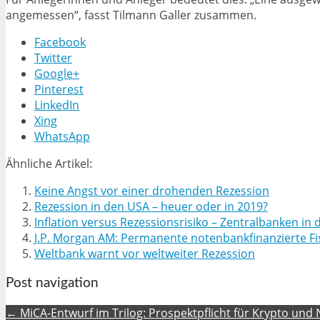
angemessen“, fasst Tilmann Galler zusammen.
Facebook
Twitter
Google+
Pinterest
LinkedIn
Xing
WhatsApp
Ähnliche Artikel:
Keine Angst vor einer drohenden Rezession
Rezession in den USA – heuer oder in 2019?
Inflation versus Rezessionsrisiko – Zentralbanken in
J.P. Morgan AM: Permanente notenbankfinanzierte Fisk
Weltbank warnt vor weltweiter Rezession
Post navigation
← MiCA-Entwurf im Trilog: Prospektpflicht für Krypto und