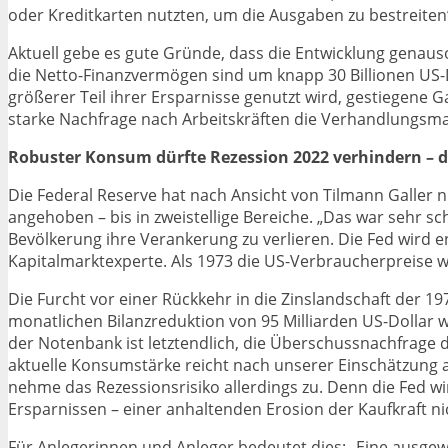
oder Kreditkarten nutzten, um die Ausgaben zu bestreiten“
Aktuell gebe es gute Gründe, dass die Entwicklung genaus
die Netto-Finanzvermögen sind um knapp 30 Billionen US-D
größerer Teil ihrer Ersparnisse genutzt wird, gestiegene 
starke Nachfrage nach Arbeitskräften die Verhandlungsmac
Robuster Konsum dürfte Rezession 2022 verhindern – d
Die Federal Reserve hat nach Ansicht von Tilmann Galler n
angehoben – bis in zweistellige Bereiche. „Das war sehr s
Bevölkerung ihre Verankerung zu verlieren. Die Fed wird 
Kapitalmarktexperte. Als 1973 die US-Verbraucherpreise wi
Die Furcht vor einer Rückkehr in die Zinslandschaft der 1
monatlichen Bilanzreduktion von 95 Milliarden US-Dollar wi
der Notenbank ist letztendlich, die Überschussnachfrage 
aktuelle Konsumstärke reicht nach unserer Einschätzung aus,
nehme das Rezessionsrisiko allerdings zu. Denn die Fed wi
Ersparnissen – einer anhaltenden Erosion der Kaufkraft ni
Für Anlegerinnen und Anleger bedeutet dies: „Eine ausge