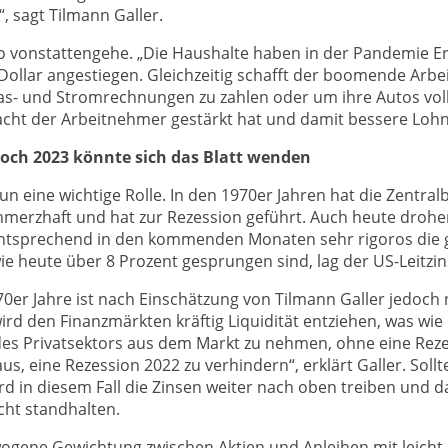
, sagt Tilmann Galler.
o vonstattengehe. „Die Haushalte haben in der Pandemie Er
ollar angestiegen. Gleichzeitig schafft der boomende Arbe
Gas- und Stromrechnungen zu zahlen oder um ihre Autos voll
ht der Arbeitnehmer gestärkt hat und damit bessere Lohnab
och 2023 könnte sich das Blatt wenden
un eine wichtige Rolle. In den 1970er Jahren hat die Zentral
chmerzhaft und hat zur Rezession geführt. Auch heute drohen
entsprechend in den kommenden Monaten sehr rigoros die ge
e heute über 8 Prozent gesprungen sind, lag der US-Leitzins
970er Jahre ist nach Einschätzung von Tilmann Galler jedoch 
rd den Finanzmärkten kräftig Liquidität entziehen, was wie 
des Privatsektors aus dem Markt zu nehmen, ohne eine Rezes
 eine Rezession 2022 zu verhindern“, erklärt Galler. Sollte 
rd in diesem Fall die Zinsen weiter nach oben treiben und 
cht standhalten.
wogene Gewichtung zwischen Aktien und Anleihen mit leicht