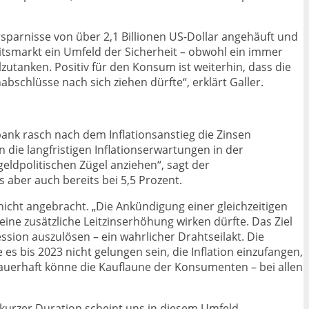
sparnisse von über 2,1 Billionen US-Dollar angehäuft und
itsmarkt ein Umfeld der Sicherheit – obwohl ein immer
zutanken. Positiv für den Konsum ist weiterhin, dass die
schlüsse nach sich ziehen dürfte“, erklärt Galler.
bank rasch nach dem Inflationsanstieg die Zinsen
 die langfristigen Inflationserwartungen in der
ldpolitischen Zügel anziehen“, sagt der
 aber auch bereits bei 5,5 Prozent.
nicht angebracht. „Die Ankündigung einer gleichzeitigen
eine zusätzliche Leitzinserhöhung wirken dürfte. Das Ziel
sion auszulösen – ein wahrlicher Drahtseilakt. Die
es bis 2023 nicht gelungen sein, die Inflation einzufangen,
dauerhaft könne die Kauflaune der Konsumenten – bei allen
 kurzer Duration scheint uns in diesem Umfeld