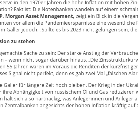
eserve in den 1970er Jahren die hohe Inflation mit hohen Zin
uation? Fakt ist: Die Notenbanken wandeln auf einem schmal
J.P. Morgan Asset Management,
zeigt ein Blick in die Verg
nnten vor allem die Pandemieersparnisse eine wesentliche R
 Galler jedoch: „Sollte es bis 2023 nicht gelungen sein, die
sion zu stehen
usgemachte Sache zu sein: Der starke Anstieg der Verbrauc
n – wenn nicht sogar darüber hinaus. „Die Zinsstrukturkurv
nen 55 Jahren waren im Voraus die Renditen der kurzfristige
ieses Signal nicht perfekt, denn es gab zwei Mal „falschen Ala
te Galler für längere Zeit hoch bleiben. Der Krieg in der Uk
der ihre Abhängigkeit von russischem Öl und Gas reduzieren
ion hält sich also hartnäckig, was Anlegerinnen und Anleger
Zentralbanken angesichts der hohen Inflation kräftig auf 