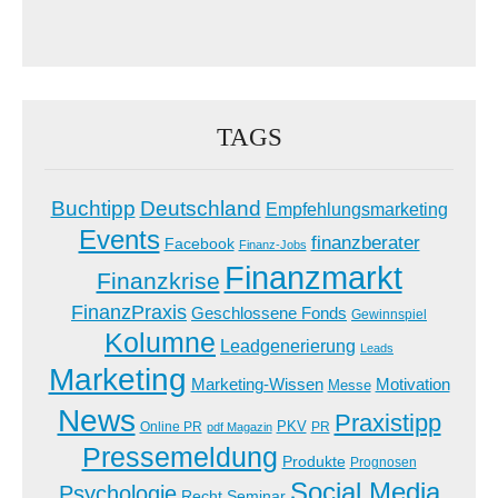
TAGS
Buchtipp
Deutschland
Empfehlungsmarketing
Events
finanzberater
Facebook
Finanz-Jobs
Finanzmarkt
Finanzkrise
FinanzPraxis
Geschlossene Fonds
Gewinnspiel
Kolumne
Leadgenerierung
Leads
Marketing
Marketing-Wissen
Motivation
Messe
News
Praxistipp
PKV
Online PR
PR
pdf Magazin
Pressemeldung
Produkte
Prognosen
Social Media
Psychologie
Recht
Seminar