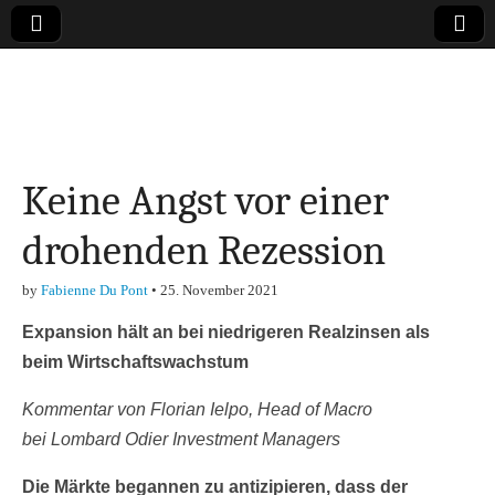
Online-Magazin zu
den Themen
Keine Angst vor einer
Finanzen,
drohenden Rezession
Marketing-, Vertrieb-
by
Fabienne Du Pont
•
25. November 2021
& Investment-Tipps
Expansion hält an bei niedrigeren Realzinsen als
beim Wirtschaftswachstum
Kommentar von Florian Ielpo, Head of Macro
bei Lombard Odier Investment Managers
Die Märkte begannen zu antizipieren, dass der