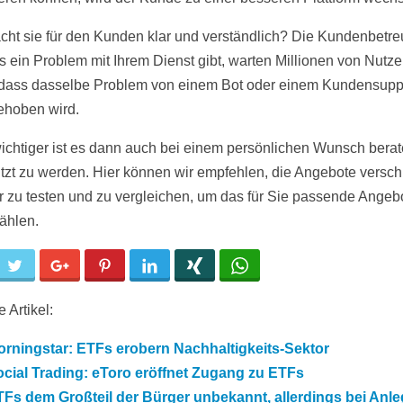
ht sie für den Kunden klar und verständlich? Die Kundenbetre
 ein Problem mit Ihrem Dienst gibt, warten Millionen von Nutze
 dass dasselbe Problem von einem Bot oder einem Kundensupp
hoben wird.
chtiger ist es dann auch bei einem persönlichen Wunsch bera
ützt zu werden. Hier können wir empfehlen, die Angebote versc
r zu testen und zu vergleichen, um das für Sie passende Angeb
ählen.
cebook
Twitter
Google+
Pinterest
LinkedIn
Xing
WhatsApp
 Artikel:
rningstar: ETFs erobern Nachhaltigkeits-Sektor
cial Trading: eToro eröffnet Zugang zu ETFs
Fs dem Großteil der Bürger unbekannt, allerdings bei Anl