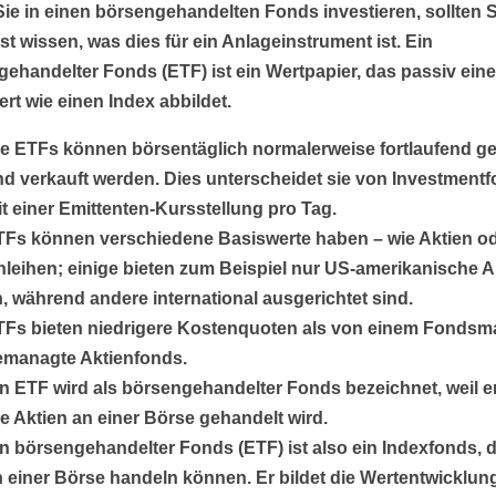
ie in einen börsengehandelten Fonds investieren, sollten S
t wissen, was dies für ein Anlageinstrument ist. Ein
ehandelter Fonds (ETF) ist ein Wertpapier, das passiv ein
rt wie einen Index abbildet.
e ETFs können börsentäglich normalerweise fortlaufend ge
d verkauft werden. Dies unterscheidet sie von Investment
t einer Emittenten-Kursstellung pro Tag.
TFs können verschiedene Basiswerte haben – wie Aktien o
leihen; einige bieten zum Beispiel nur US-amerikanische A
, während andere international ausgerichtet sind.
TFs bieten niedrigere Kostenquoten als von einem Fonds
emanagte Aktienfonds.
n ETF wird als börsengehandelter Fonds bezeichnet, weil e
e Aktien an einer Börse gehandelt wird.
n börsengehandelter Fonds (ETF) ist also ein Indexfonds, 
 einer Börse handeln können. Er bildet die Wertentwicklun