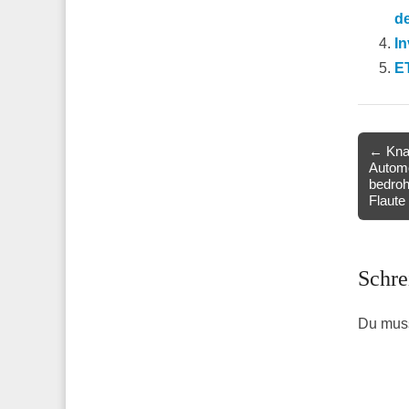
de
In
E
Post
← Knap
Automo
navigat
bedro
Flaute
Schre
Du mus