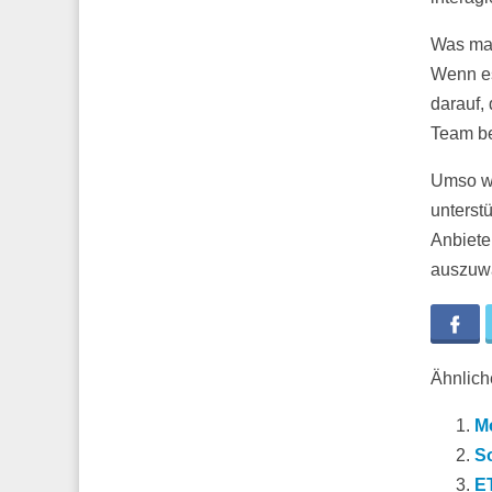
Was mac
Wenn es
darauf,
Team be
Umso wi
unterst
Anbiete
auszuw
Fa
Ähnliche
Mo
So
ET