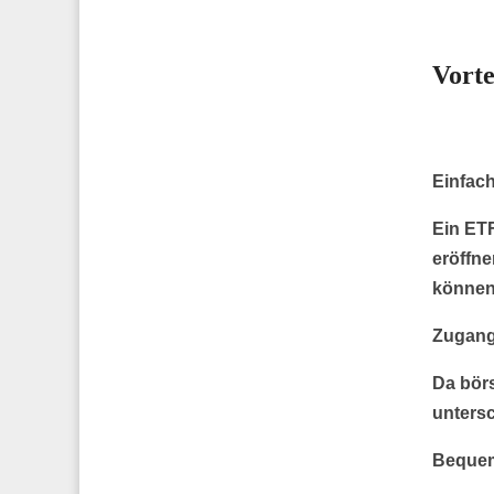
Vorte
Einfac
Ein ET
eröffn
können
Zugang 
Da bör
untersc
Bequem