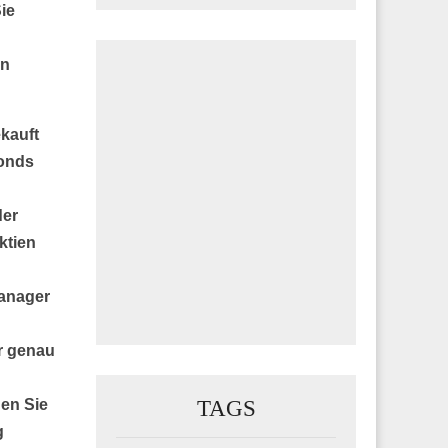
ie
en
kauft
fonds
der
ktien
manager
r genau
TAGS
den Sie
g