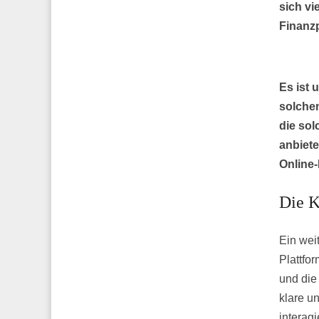
sich vi
Finanzp
Es ist 
solchen
die sol
anbiete
Online-
Die K
Ein wei
Plattfo
und die
klare un
interag