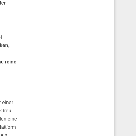
ter
i
ken,
ne reine
 einer
 treu,
den eine
lattform
eln.