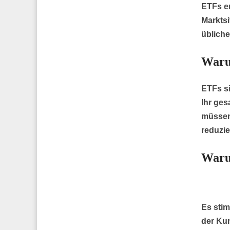
ETFs er
Marktsi
übliche
Warum
ETFs si
Ihr ges
müssen.
reduzie
Warum
Es sti
der Kun