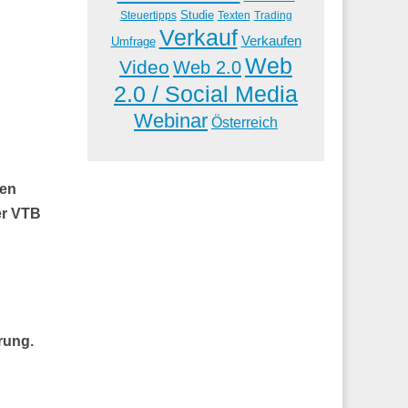
Studie
Steuertipps
Trading
Texten
Verkauf
Verkaufen
Umfrage
Web
Video
Web 2.0
2.0 / Social Media
Webinar
Österreich
men
er VTB
n
rung.