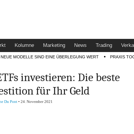
u den Themen Finanzen,
tment-Tipps
rkt
Kolumne
Marketing
News
Trading
Verka
NEUE MODELLE SIND EINE ÜBERLEGUNG WERT
PRAXIS TO
ETFs investieren: Die beste
estition für Ihr Geld
ne Du Pont
•
24. November 2021