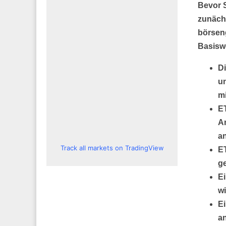
Bevor S
zunächs
börseng
Basiswe
Di
un
mi
E
An
an
Track all markets on TradingView
E
g
Ei
wi
Ei
an