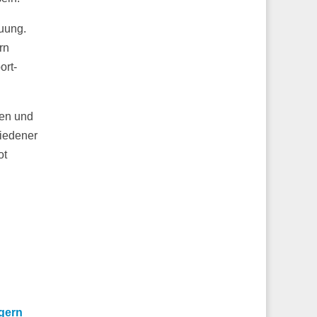
uung.
rn
ort-
ten und
hiedener
ot
egern