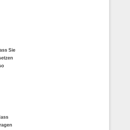
ass Sie
setzen
so
dass
fragen