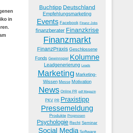
Buchtipp
Deutschland
igenen
Empfehlungsmarketing
iko in
Events
Facebook
Finanz-Jobs
ren.
Finanzkrise
finanzberater
 am
Finanzmarkt
FinanzPraxis
Geschlossene
Kolumne
Fonds
Gewinnspiel
Leadgenerierung
Leads
Marketing
Marketing-
Wissen
Motivation
Messe
News
Online PR
pdf Magazin
Praxistipp
PKV
PR
Pressemeldung
Produkte
Prognosen
Psychologie
Recht
Seminar
Social Media
Software