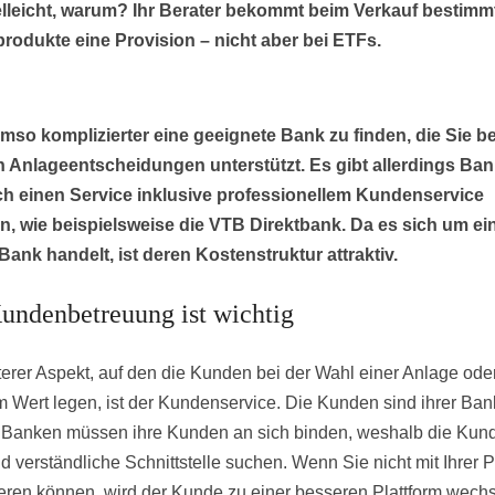
elleicht, warum? Ihr Berater bekommt beim Verkauf bestimm
rodukte eine Provision – nicht aber bei ETFs.
umso komplizierter eine geeignete Bank zu finden, die Sie be
 Anlageentscheidungen unterstützt. Es gibt allerdings Ban
ch einen Service inklusive professionellem Kundenservice
n, wie beispielsweise die VTB Direktbank. Da es sich um ei
Bank handelt, ist deren Kostenstruktur attraktiv.
undenbetreuung ist wichtig
terer Aspekt, auf den die Kunden bei der Wahl einer Anlage oder
rm Wert legen, ist der Kundenservice. Die Kunden sind ihrer Bank
 Banken müssen ihre Kunden an sich binden, weshalb die Kun
d verständliche Schnittstelle suchen. Wenn Sie nicht mit Ihrer P
ieren können, wird der Kunde zu einer besseren Plattform wechs