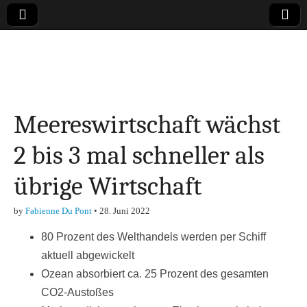
Online-Magazin zu
den Themen
Meereswirtschaft wächst
Finanzen,
2 bis 3 mal schneller als
Marketing-, Vertrieb-
übrige Wirtschaft
& Investment-Tipps
by
Fabienne Du Pont
•
28. Juni 2022
80 Prozent des Welthandels werden per Schiff
aktuell abgewickelt
Ozean absorbiert ca. 25 Prozent des gesamten
CO2-Austoßes