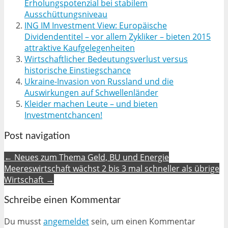
Erholungspotenzial bei stabilem
Ausschüttungsniveau
ING IM Investment View: Europäische
Dividendentitel – vor allem Zykliker – bieten 2015
attraktive Kaufgelegenheiten
Wirtschaftlicher Bedeutungsverlust versus
historische Einstiegschance
Ukraine-Invasion von Russland und die
Auswirkungen auf Schwellenländer
Kleider machen Leute – und bieten
Investmentchancen!
Post navigation
← Neues zum Thema Geld, BU und Energie
Meereswirtschaft wächst 2 bis 3 mal schneller als übrige
Wirtschaft →
Schreibe einen Kommentar
Du musst
angemeldet
sein, um einen Kommentar