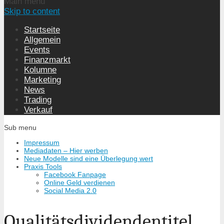
Main menu
Skip to content
Startseite
Allgemein
Events
Finanzmarkt
Kolumne
Marketing
News
Trading
Verkauf
Sub menu
Impressum
Mediadaten – Hier werben
Neue Modelle sind eine Überlegung wert
Praxis Tools
Facebook Fanpage
Online Geld verdienen
Social Media 2.0
Qualitätsdividendentitel