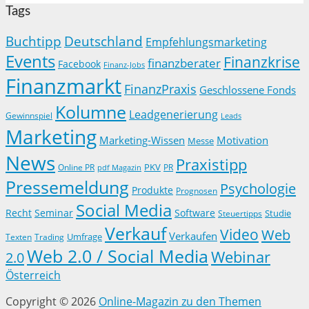
Tags
Buchtipp
Deutschland
Empfehlungsmarketing
Events
Finanzkrise
finanzberater
Facebook
Finanz-Jobs
Finanzmarkt
FinanzPraxis
Geschlossene Fonds
Kolumne
Leadgenerierung
Gewinnspiel
Leads
Marketing
Marketing-Wissen
Motivation
Messe
News
Praxistipp
PKV
Online PR
PR
pdf Magazin
Pressemeldung
Psychologie
Produkte
Prognosen
Social Media
Recht
Seminar
Software
Studie
Steuertipps
Verkauf
Video
Web
Verkaufen
Trading
Umfrage
Texten
Web 2.0 / Social Media
Webinar
2.0
Österreich
Copyright © 2026
Online-Magazin zu den Themen