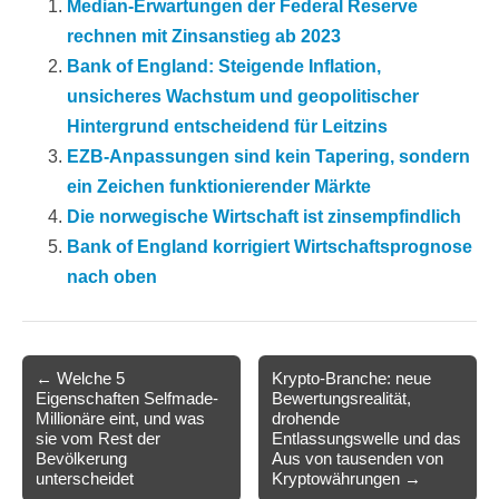
Median-Erwartungen der Federal Reserve
rechnen mit Zinsanstieg ab 2023
Bank of England: Steigende Inflation,
unsicheres Wachstum und geopolitischer
Hintergrund entscheidend für Leitzins
EZB-Anpassungen sind kein Tapering, sondern
ein Zeichen funktionierender Märkte
Die norwegische Wirtschaft ist zinsempfindlich
Bank of England korrigiert Wirtschaftsprognose
nach oben
Post
← Welche 5
Krypto-Branche: neue
Eigenschaften Selfmade-
Bewertungsrealität,
navigation
Millionäre eint, und was
drohende
sie vom Rest der
Entlassungswelle und das
Bevölkerung
Aus von tausenden von
unterscheidet
Kryptowährungen →