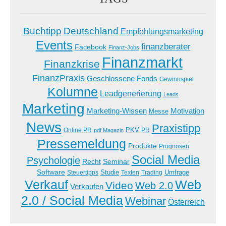
Buchtipp
Deutschland
Empfehlungsmarketing
Events
finanzberater
Facebook
Finanz-Jobs
Finanzmarkt
Finanzkrise
FinanzPraxis
Geschlossene Fonds
Gewinnspiel
Kolumne
Leadgenerierung
Leads
Marketing
Marketing-Wissen
Motivation
Messe
News
Praxistipp
PKV
Online PR
PR
pdf Magazin
Pressemeldung
Produkte
Prognosen
Social Media
Psychologie
Recht
Seminar
Software
Studie
Steuertipps
Trading
Umfrage
Texten
Verkauf
Web
Video
Web 2.0
Verkaufen
2.0 / Social Media
Webinar
Österreich