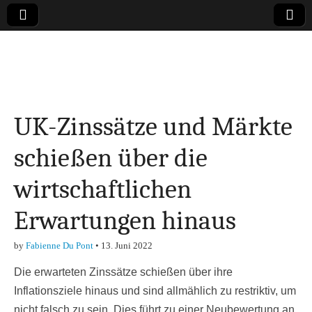
Online-Magazin zu
den Themen
UK-Zinssätze und Märkte
Finanzen,
schießen über die
Marketing-, Vertrieb-
wirtschaftlichen
& Investment-Tipps
Erwartungen hinaus
by
Fabienne Du Pont
•
13. Juni 2022
Die erwarteten Zinssätze schießen über ihre
Inflationsziele hinaus und sind allmählich zu restriktiv, um
nicht falsch zu sein. Dies führt zu einer Neubewertung an