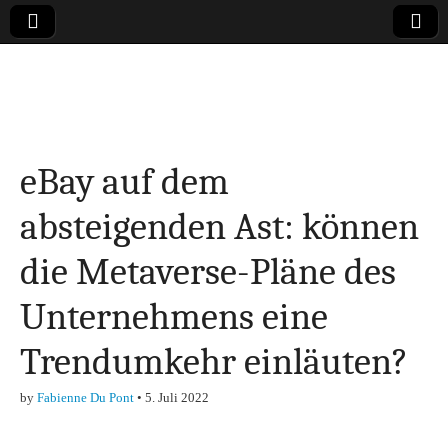
Online-Magazin zu
den Themen
eBay auf dem
Finanzen,
absteigenden Ast: können
Marketing-, Vertrieb-
die Metaverse-Pläne des
& Investment-Tipps
Unternehmens eine
Trendumkehr einläuten?
by
Fabienne Du Pont
•
5. Juli 2022