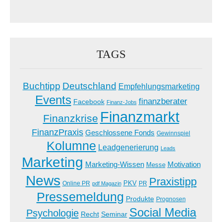
TAGS
Buchtipp
Deutschland
Empfehlungsmarketing
Events
finanzberater
Facebook
Finanz-Jobs
Finanzmarkt
Finanzkrise
FinanzPraxis
Geschlossene Fonds
Gewinnspiel
Kolumne
Leadgenerierung
Leads
Marketing
Marketing-Wissen
Motivation
Messe
News
Praxistipp
PKV
Online PR
PR
pdf Magazin
Pressemeldung
Produkte
Prognosen
Social Media
Psychologie
Recht
Seminar