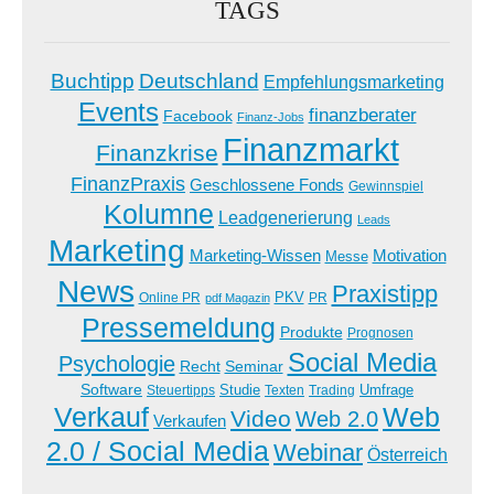
TAGS
Buchtipp
Deutschland
Empfehlungsmarketing
Events
finanzberater
Facebook
Finanz-Jobs
Finanzmarkt
Finanzkrise
FinanzPraxis
Geschlossene Fonds
Gewinnspiel
Kolumne
Leadgenerierung
Leads
Marketing
Marketing-Wissen
Motivation
Messe
News
Praxistipp
PKV
Online PR
PR
pdf Magazin
Pressemeldung
Produkte
Prognosen
Social Media
Psychologie
Recht
Seminar
Software
Studie
Steuertipps
Trading
Umfrage
Texten
Verkauf
Web
Video
Web 2.0
Verkaufen
2.0 / Social Media
Webinar
Österreich