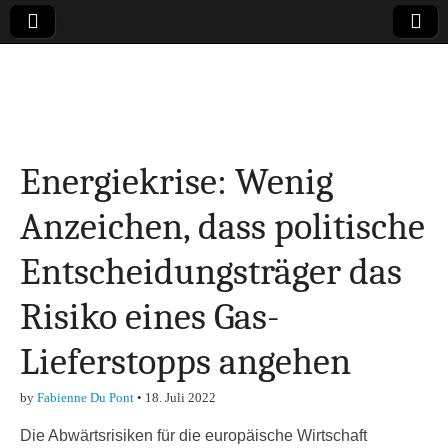
Online-Magazin zu
den Themen
Energiekrise: Wenig
Finanzen,
Anzeichen, dass politische
Marketing-, Vertrieb-
Entscheidungsträger das
& Investment-Tipps
Risiko eines Gas-
Lieferstopps angehen
by
Fabienne Du Pont
•
18. Juli 2022
Die Abwärtsrisiken für die europäische Wirtschaft