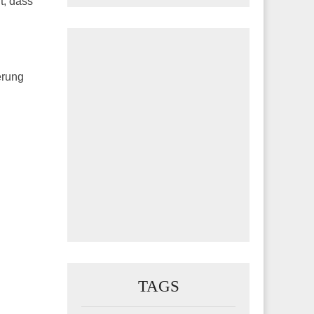
t, dass
erung
TAGS