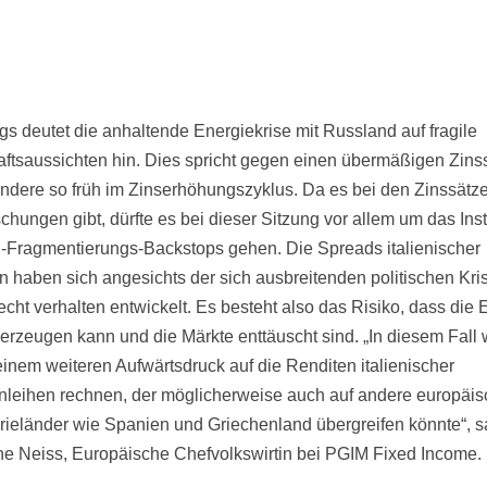
ngs deutet die anhaltende Energiekrise mit Russland auf fragile
aftsaussichten hin. Dies spricht gegen einen übermäßigen Zinssc
ndere so früh im Zinserhöhungszyklus. Da es bei den Zinssätz
chungen gibt, dürfte es bei dieser Sitzung vor allem um das Ins
i-Fragmentierungs-Backstops gehen. Die Spreads italienischer
n haben sich angesichts der sich ausbreitenden politischen Kri
recht verhalten entwickelt. Es besteht also das Risiko, dass die
berzeugen kann und die Märkte enttäuscht sind. „In diesem Fall
 einem weiteren Aufwärtsdruck auf die Renditen italienischer
nleihen rechnen, der möglicherweise auch auf andere europäi
rieländer wie Spanien und Griechenland übergreifen könnte“, s
ne Neiss, Europäische Chefvolkswirtin bei PGIM Fixed Income.