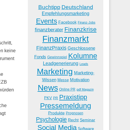
Buchtipp
Deutschland
Empfehlungsmarketing
Events
Facebook
Finanz-Jobs
Finanzkrise
finanzberater
Finanzmarkt
hritt,
FinanzPraxis
Geschlossene
en keine
Kolumne
Fonds
Gewinnspiel
trument
Leadgenerierung
Leads
Marketing
Marketing-
se
Wissen
Motivation
Messe
 EZB
News
Online PR
 würden
pdf Magazin
Praxistipp
PKV
PR
Pressemeldung
sche
Produkte
agt
Prognosen
Psychologie
Recht
Seminar
Social Media
Software