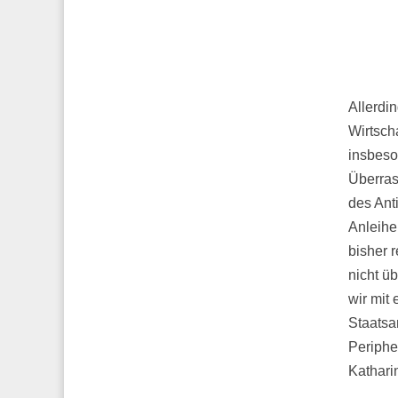
Allerdi
Wirtsch
insbeso
Überras
des Ant
Anleihe
bisher 
nicht ü
wir mit
Staatsa
Periphe
Kathari