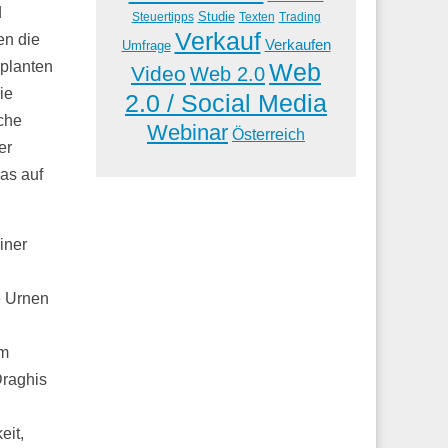
d
Studie
Steuertipps
Trading
Texten
Verkauf
en die
Verkaufen
Umfrage
eplanten
Web
Video
Web 2.0
ie
2.0 / Social Media
che
Webinar
Österreich
er
as auf
iner
e Urnen
um
Draghis
eit,