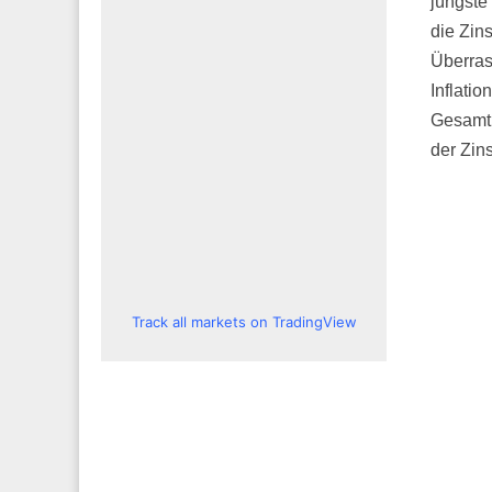
jüngste
die Zin
Überras
Inflati
Gesamti
der Zins
Track all markets on TradingView