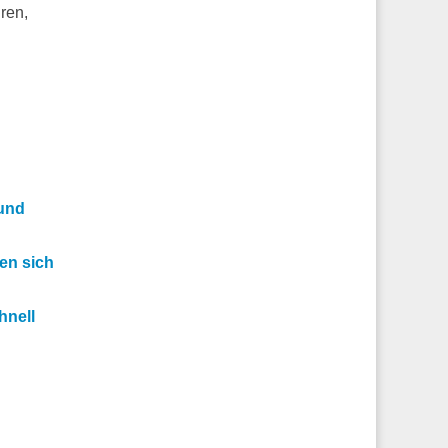
ren,
 und
en sich
hnell