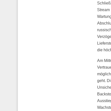
Schließ
Stream 
Wartung
Abschlu
russisc
Verzöge
Liefers
die höc
Am Mitt
Vertrau
mögliche
geht. D
Unsiche
Backsto
Ausstie
Wachstu