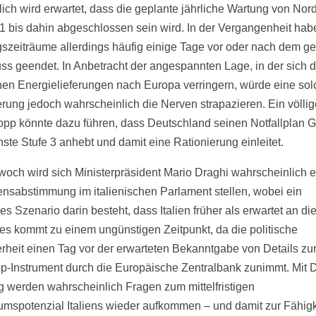
lich wird erwartet, dass die geplante jährliche Wartung von Nor
1 bis dahin abgeschlossen sein wird. In der Vergangenheit hab
szeiträume allerdings häufig einige Tage vor oder nach dem g
ss geendet. In Anbetracht der angespannten Lage, in der sich d
hen Energielieferungen nach Europa verringern, würde eine sol
rung jedoch wahrscheinlich die Nerven strapazieren. Ein völlig
topp könnte dazu führen, dass Deutschland seinen Notfallplan G
hste Stufe 3 anhebt und damit eine Rationierung einleitet.
woch wird sich Ministerpräsident Mario Draghi wahrscheinlich e
ensabstimmung im italienischen Parlament stellen, wobei ein
s Szenario darin besteht, dass Italien früher als erwartet an di
ies kommt zu einem ungünstigen Zeitpunkt, da die politische
rheit einen Tag vor der erwarteten Bekanntgabe von Details z
p-Instrument durch die Europäische Zentralbank zunimmt. Mit 
g werden wahrscheinlich Fragen zum mittelfristigen
mspotenzial Italiens wieder aufkommen – und damit zur Fähigk