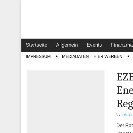
Online-Magazin z
Vertrieb- & Inves
Main
Skip
Startseite
Allgemein
Events
Finanzma
menu
to
Sub
IMPRESSUM
MEDIADATEN – HIER WERBEN
content
menu
EZB
Ene
Reg
by
Fabien
Der Rat