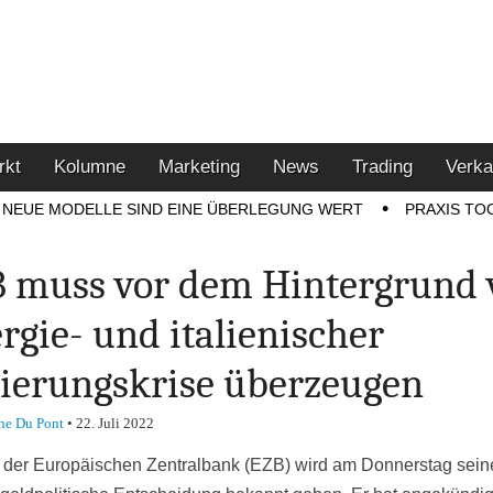
u den Themen Finanzen,
tment-Tipps
rkt
Kolumne
Marketing
News
Trading
Verka
NEUE MODELLE SIND EINE ÜBERLEGUNG WERT
PRAXIS TO
 muss vor dem Hintergrund 
rgie- und italienischer
ierungskrise überzeugen
ne Du Pont
•
22. Juli 2022
 der Europäischen Zentralbank (EZB) wird am Donnerstag sein