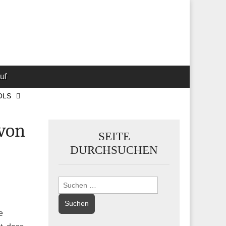
 Marketing-,
uf
OLS
von
SEITE
DURCHSUCHEN
Suchen
nach:
e