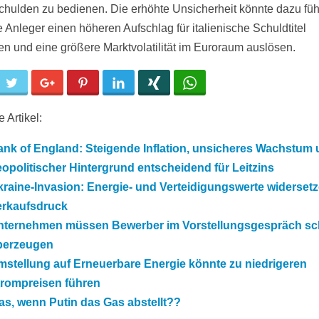
chulden zu bedienen. Die erhöhte Unsicherheit könnte dazu füh
e Anleger einen höheren Aufschlag für italienische Schuldtitel
en und eine größere Marktvolatilität im Euroraum auslösen.
cebook
Twitter
Google+
Pinterest
LinkedIn
Xing
WhatsApp
 Artikel:
ank of England: Steigende Inflation, unsicheres Wachstum
opolitischer Hintergrund entscheidend für Leitzins
raine-Invasion: Energie- und Verteidigungswerte widersetz
erkaufsdruck
nternehmen müssen Bewerber im Vorstellungsgespräch sc
berzeugen
stellung auf Erneuerbare Energie könnte zu niedrigeren
trompreisen führen
s, wenn Putin das Gas abstellt??