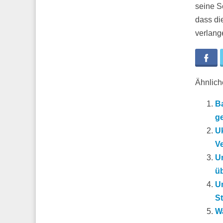
seine S
dass di
verlang
Fa
Ähnliche
B
ge
Uk
V
U
ü
Um
S
Wa