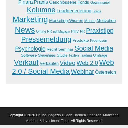
FinanzPraxis
Geschlossene Fonds
Gewinnspiel
Kolumne
Leadgenerierung
Leads
Marketing
Marketing-Wissen
Motivation
Messe
News
Praxistipp
PKV
Online PR
PR
pdf Magazin
Pressemeldung
Produkte
Prognosen
Social Media
Psychologie
Recht
Seminar
Software
Studie
Steuertipps
Trading
Umfrage
Texten
Verkauf
Web
Video
Web 2.0
Verkaufen
2.0 / Social Media
Webinar
Österreich
Copyright © 2026
Online-Magazin zu den Themen Finanzen, Marketing-,
Vertrieb- & Investment-Tipps
. All Rights Reserved.
The Magazine Premium Theme by
bavotasan.com
.