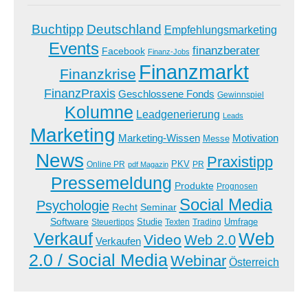
Buchtipp
Deutschland
Empfehlungsmarketing
Events
finanzberater
Facebook
Finanz-Jobs
Finanzmarkt
Finanzkrise
FinanzPraxis
Geschlossene Fonds
Gewinnspiel
Kolumne
Leadgenerierung
Leads
Marketing
Marketing-Wissen
Motivation
Messe
News
Praxistipp
PKV
Online PR
PR
pdf Magazin
Pressemeldung
Produkte
Prognosen
Social Media
Psychologie
Recht
Seminar
Software
Studie
Steuertipps
Trading
Umfrage
Texten
Verkauf
Web
Video
Web 2.0
Verkaufen
2.0 / Social Media
Webinar
Österreich