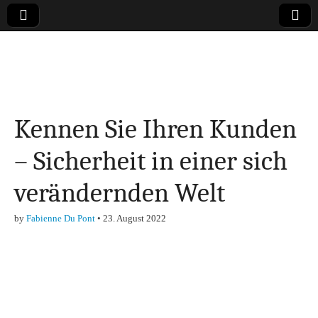
Online-Magazin zu
den Themen
Kennen Sie Ihren Kunden
Finanzen,
– Sicherheit in einer sich
Marketing-, Vertrieb-
verändernden Welt
& Investment-Tipps
by
Fabienne Du Pont
•
23. August 2022