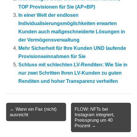
TOP Provisionen für Sie (AP+BP)
In einer Welt der endlosen
Individualisierungsmöglichkeiten erwarten
Kunden auch maßgeschneiderte Lösungen in
der Vermögensverwaltung
Mehr Sicherheit für Ihre Kunden UND laufende
Provisionseinnahmen für Sie
Schluss mit schlechten LV-Renditen: Wie Sie in
nur zwei Schritten Ihren LV-Kunden zu guten
Renditen und hoher Transparenz verhelfen
Post
← Wann ein Fax (nicht)
FLOW: NFTs bei
ausreicht
Instagram integriert,
navigation
Preissprung um 40
Prozent →