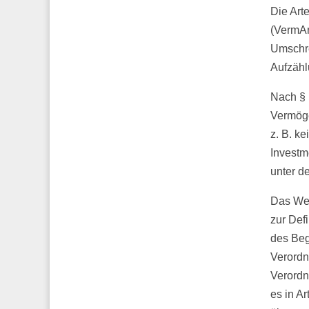
Die Art
(VermAn
Umschre
Aufzähl
Nach § 
Vermöge
z. B. k
Investm
unter d
Das Wer
zur Defi
des Beg
Verordn
Verordn
es in A