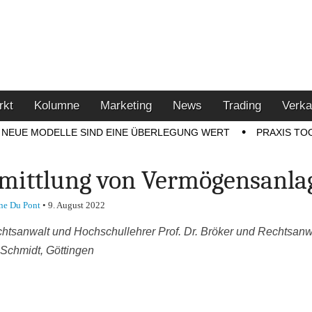
u den Themen Finanzen,
tment-Tipps
rkt
Kolumne
Marketing
News
Trading
Verka
NEUE MODELLE SIND EINE ÜBERLEGUNG WERT
PRAXIS TO
mittlung von Vermögensanla
ne Du Pont
•
9. August 2022
htsanwalt und Hochschullehrer Prof. Dr. Bröker und Rechtsanw
 Schmidt, Göttingen