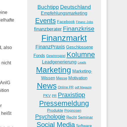
Buchtipp
Deutschland
eine
Empfehlungsmarketing
Events
elhafte
Facebook
Finanz-Jobs
Finanzkrise
finanzberater
Finanzmarkt
FinanzPraxis
Geschlossene
, also
Kolumne
Fonds
Gewinnspiel
Leadgenerierung
 nicht
Leads
Marketing
Marketing-
Wissen
Motivation
Messe
mAnlG
News
Online PR
pdf Magazin
ition
Praxistipp
PKV
PR
Pressemeldung
r
Produkte
Prognosen
 heißt
Psychologie
Recht
Seminar
Social Media
Software