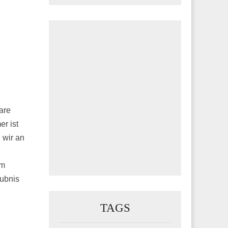
are
r ist
 wir an
um
aubnis
TAGS