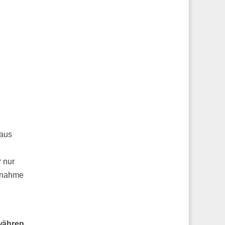
naus
 nur
Annahme
ewähren