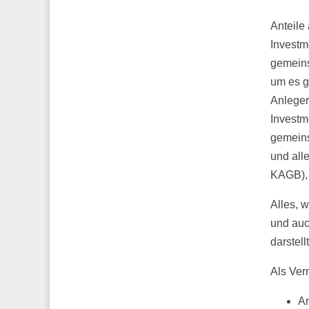
Anteile
Investm
gemeins
um es g
Anleger
Investm
gemeins
und all
KAGB), 
Alles, w
und auc
darstel
Als Ver
An