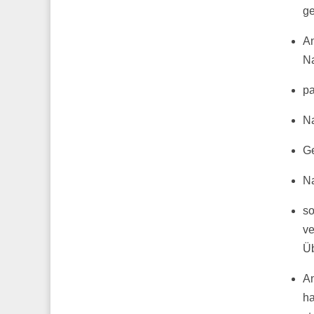
g
An
Na
pa
N
Ge
N
so
ve
Üb
An
ha