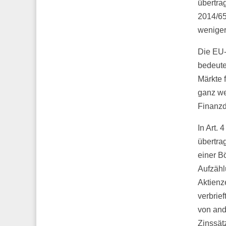
übertra
2014/65
weniger
Die EU-
bedeutet
Märkte 
ganz we
Finanzd
In Art.
übertra
einer B
Aufzähl
Aktienz
verbrief
von and
Zinssät