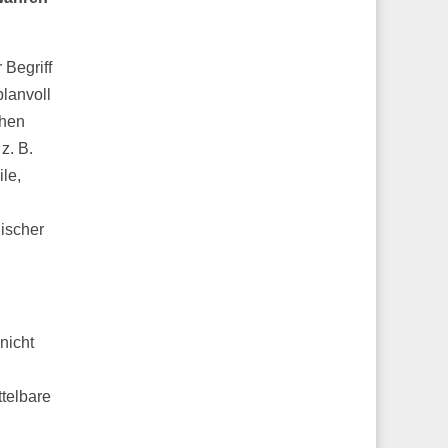
 Begriff
lanvoll
chen
z. B.
le,
ischer
nicht
telbare