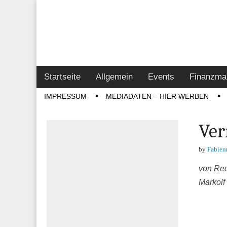
Online-Magazin z
Vertrieb- & Inves
Main
Skip
Startseite
Allgemein
Events
Finanzma
menu
to
Sub
IMPRESSUM
MEDIADATEN – HIER WERBEN
content
menu
Ver
by
Fabien
von Rec
Markolf