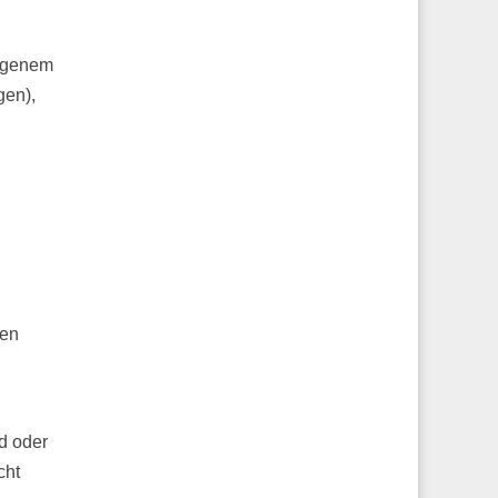
eigenem
gen),
nen
d oder
cht