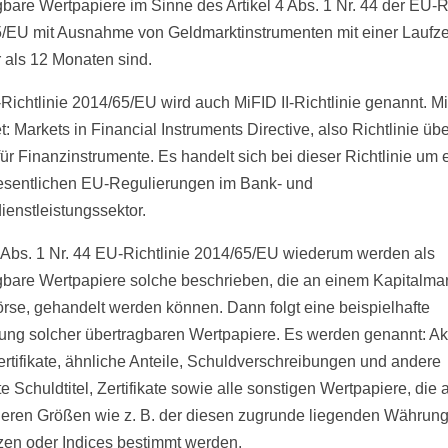
gbare Wertpapiere im Sinne des Artikel 4 Abs. 1 Nr. 44 der EU-Ri
/EU mit Ausnahme von Geldmarktinstrumenten mit einer Laufze
 als 12 Monaten sind.
Richtlinie 2014/65/EU wird auch MiFID II-Richtlinie genannt. M
: Markets in Financial Instruments Directive, also Richtlinie übe
für Finanzinstrumente. Es handelt sich bei dieser Richtlinie um 
sentlichen EU-Regulierungen im Bank- und
ienstleistungssektor.
 4 Abs. 1 Nr. 44 EU-Richtlinie 2014/65/EU wiederum werden als
gbare Wertpapiere solche beschrieben, die an einem Kapitalmar
örse, gehandelt werden können. Dann folgt eine beispielhafte
ung solcher übertragbaren Wertpapiere. Es werden genannt: Ak
ertifikate, ähnliche Anteile, Schuldverschreibungen und andere
te Schuldtitel, Zertifikate sowie alle sonstigen Wertpapiere, die
eren Größen wie z. B. der diesen zugrunde liegenden Währun
zen oder Indices bestimmt werden.