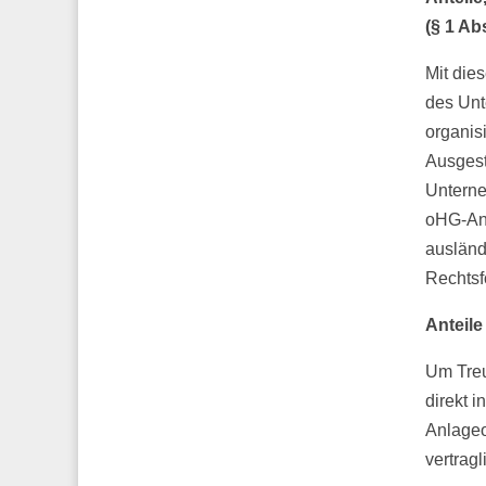
(§ 1 Ab
Mit die
des Unt
organis
Ausgest
Unterne
oHG-Ant
ausländ
Rechtsf
Anteile
Um Treu
direkt 
Anlageo
vertrag