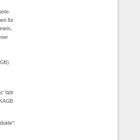
eile.
en für
mmeln,
eser
AGB)
“ fällt
1 KAGB
dukte“: