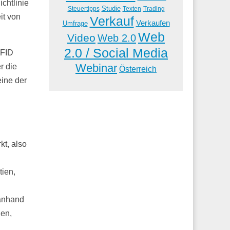
chtlinie
Studie
Steuertipps
Trading
Texten
it von
Verkauf
Verkaufen
Umfrage
Web
Video
Web 2.0
2.0 / Social Media
iFID
Webinar
r die
Österreich
eine der
kt, also
tien,
 anhand
gen,