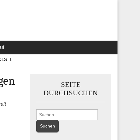
 Marketing-,
uf
OLS
gen
SEITE
DURCHSUCHEN
alt
Suchen
nach: