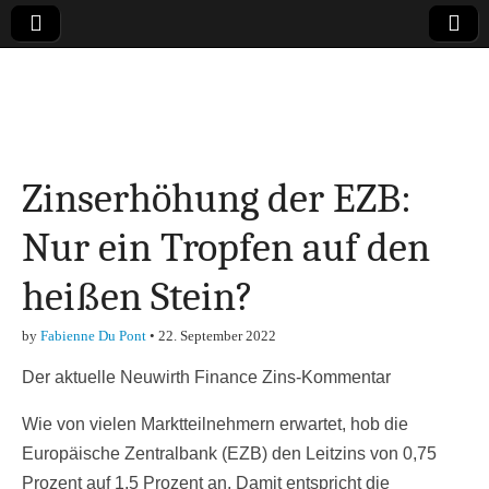
Online-Magazin zu
den Themen
Zinserhöhung der EZB:
Finanzen,
Nur ein Tropfen auf den
Marketing-, Vertrieb-
heißen Stein?
& Investment-Tipps
by
Fabienne Du Pont
•
22. September 2022
Der aktuelle Neuwirth Finance Zins-Kommentar
Wie von vielen Marktteilnehmern erwartet, hob die
Europäische Zentralbank (EZB) den Leitzins von 0,75
Prozent auf 1,5 Prozent an. Damit entspricht die